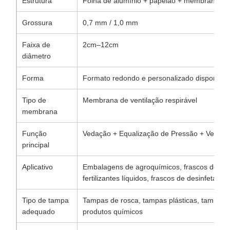
Estrutura
Folha de alumínio + papelão + membrana res
Grossura
0,7 mm / 1,0 mm
Faixa de
2cm–12cm
diâmetro
Forma
Formato redondo e personalizado disponível
Tipo de
Membrana de ventilação respirável
membrana
Função
Vedação + Equalização de Pressão + Ventila
principal
Aplicativo
Embalagens de agroquímicos, frascos de pest
fertilizantes líquidos, frascos de desinfetante
Tipo de tampa
Tampas de rosca, tampas plásticas, tampas
adequado
produtos químicos