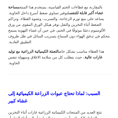
بالمقارنة مع غطاءات الختم القياسية، يستخدم هذا المنتج
مساحة
غشاء أكبر قابلة للتنفس
لتوفير تساوي ضغط أسرع داخل الحاوية.
يساعد على منع تورم الزجاجة، والتسرب، وتشوه الغطاء، وتراكم
الضغط أثناء التخزين والنقل.توفر هيكل الورق المقوى من ورق
الألومنيوم دعمًا موثوقًا في الختم، في حين أن غشاء التهوية يسمح
بتحكم في تدفق الهواء دون السماح بتسريب السائل في ظل ظروف
التطبيق العادية.
هذا الغطاء مناسب بشكل خاص
التعبئة الكيميائية الزراعية مع توليد
غازات عالية
، حيث يتطلب كل من سلامة الاغلاق وسهولة تنفس
الحاوية.
السبب: لماذا تحتاج عبوات الزراعة الكيميائية إلى
غشاء كبير
تنتج العديد من المنتجات الكيميائية الزراعية غازات أثناء التخزين