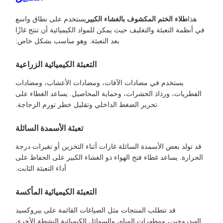
هذا
طلاء الختم المكشوف بالغشاء الكبير
يستخدم على نطاق واسع
في أنظمة التعبئة والتغليف حيث يمكن للمواد الكيميائية أن تنتج غازًا
بعد التعبئة. وهو مناسب بشكل خاص:
التعبئة الكيميائية الزراعية
يستخدم في مضادات الآفات، ومضادات الأعشاب، ومضادات
الفطريات، ورذاذ الحشرات، وحماية المحاصيل. يساعد الغطاء على
تحرير الضغط الداخلي وتقليل خطر تورم الزجاجة.
تعبئة الأسمدة السائلة
قد تولد بعض الأسمدة السائلة غازات أثناء التخزين أو تغيرات درجة
الحرارة. يساعد غطاء فتح الهواء ذو الغشاء الكبير على الحفاظ على
أداء التعبئة الثابت.
التعبئة الكيميائية المأكسة
قد تتطلب المنتجات مثل الصياغات القائمة على بيروكسيد
الهيدروجين، ومطهرات المياه، والسوائل الكيميائية النشطة الأخرى