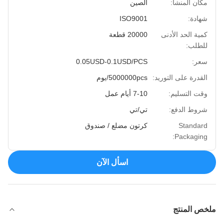
مكان المنشأ:
الصين
شهادة:
ISO9001
كمية الحد الأدنى
20000 قطعة
للطلب:
سعر:
0.05USD-0.1USD/PCS
القدرة على التوريد:
5000000pcs/يوم
وقت التسليم:
7-10 أيام عمل
شروط الدفع:
تي/تي
Standard
كرتون مضلع / صندوق
Packaging:
اسأل الآن
ملخص المنتج