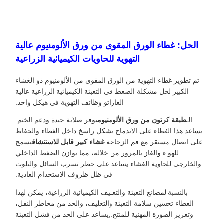
الحل: غطاء الورق المقوى من ورق الألومنيوم عالية
التهوية للحاويات الكيميائية الزراعية
تم تطوير غطاء التهوية من الورق المقوى من الألومنيوم ذو الغشاء
الكبير لحل مشكلة الضغط في التعبئة الكيميائية الزراعية عالية
الغازاتو وظائف التهوية في هيكل واحد.
الـ
طبقة كرتون من ورق الألومنيوم
يوفر صلابة جيدة ودعم الختم.
يساعد هذا الغطاء على الاندماج بشكل راسخ داخل الغطاء والحفاظ
على اتصال مستقر مع فم الزجاجة.
غشاء كبير قابل للاستنشاق
يسمح
للهواء والغاز بالمرور من خلاله، مما يوازن الضغط الداخلي
والخارجي للحاوية.الغشاء يساعد على حظر تسرب السائل والتلوث
في ظل ظروف الاستخدام العادية.
بالنسبة لمصانع التعبئة والتغليف الكيميائية الزراعية، يمكن لهذا
الغطاء تحسين سلامة التعبئة والتغليف، والحد من مخاطر النقل،
وتعزيز الصورة المهنية للمنتج.,يساعد على الحد من فشل التعبئة