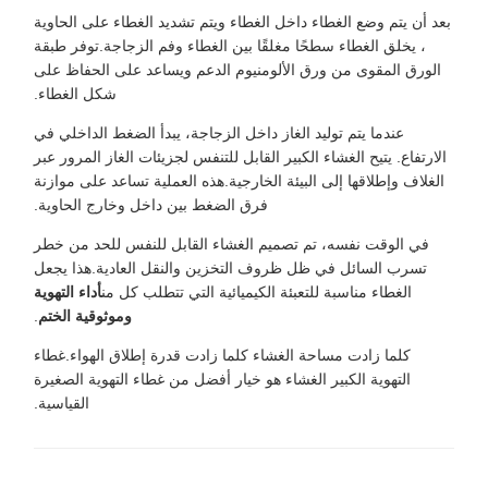
بعد أن يتم وضع الغطاء داخل الغطاء ويتم تشديد الغطاء على الحاوية
، يخلق الغطاء سطحًا مغلقًا بين الغطاء وفم الزجاجة.توفر طبقة
الورق المقوى من ورق الألومنيوم الدعم ويساعد على الحفاظ على
شكل الغطاء.
عندما يتم توليد الغاز داخل الزجاجة، يبدأ الضغط الداخلي في
الارتفاع. يتيح الغشاء الكبير القابل للتنفس لجزيئات الغاز المرور عبر
الغلاف وإطلاقها إلى البيئة الخارجية.هذه العملية تساعد على موازنة
فرق الضغط بين داخل وخارج الحاوية.
في الوقت نفسه، تم تصميم الغشاء القابل للنفس للحد من خطر
تسرب السائل في ظل ظروف التخزين والنقل العادية.هذا يجعل
الغطاء مناسبة للتعبئة الكيميائية التي تتطلب كل من
أداء التهوية
وموثوقية الختم
.
كلما زادت مساحة الغشاء كلما زادت قدرة إطلاق الهواء.غطاء
التهوية الكبير الغشاء هو خيار أفضل من غطاء التهوية الصغيرة
القياسية.