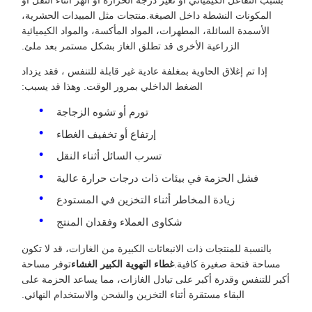
بسبب التفاعل الكيميائي أو تغير درجة الحرارة أو الهز أثناء النقل أو
المكونات النشطة داخل الصيغة.منتجات مثل المبيدات الحشرية،
الأسمدة السائلة، المطهرات، المواد المأكسة، والمواد الكيميائية
الزراعية الأخرى قد تطلق الغاز بشكل مستمر بعد ملئ.
إذا تم إغلاق الحاوية بمغلفة عادية غير قابلة للتنفس ، فقد يزداد
الضغط الداخلي بمرور الوقت. وهذا قد يسبب:
تورم أو تشوه الزجاجة
إرتفاع أو تخفيف الغطاء
تسرب السائل أثناء النقل
فشل الحزمة في بيئات ذات درجات حرارة عالية
زيادة المخاطر أثناء التخزين في المستودع
شكاوى العملاء وفقدان المنتج
بالنسبة للمنتجات ذات الانبعاثات الكبيرة من الغازات، قد لا تكون
مساحة فتحة صغيرة كافية.
غطاء التهوية الكبير الغشاء
توفر مساحة
أكبر للتنفس وقدرة أكبر على تبادل الغازات، مما يساعد الحزمة على
البقاء مستقرة أثناء التخزين والشحن والاستخدام النهائي.