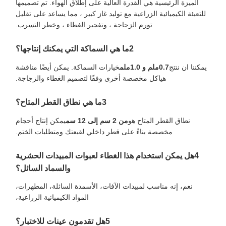
الميزة الرئيسية هي القدرة العالية على إطلاق الهواء. تم تصميمها
للتعبئة الكيميائية الزراعية مع توليد غاز كبير ، مما يساعد على تقليل
تورم الزجاجة ، وتفجير الغطاء ، وخطر التسرب.
2ما هي السماكة التي يمكنك إنتاجها؟
يمكننا ان ننتج
0.7ملم و 1.0ملم
خيارات السماكة. يمكن أيضًا مناقشة
هياكل مخصصة أخرى وفقًا لتصميم الغطاء والزجاجة.
3ما هي نطاق القطر المتاح؟
نطاق القطر المتاح هو
من 2 سم إلى 12 سم
يمكن إنتاج أحجام
مخصصة بناءً على قطر داخلي لقبعتك ومتطلبات الختم.
4هل يمكن استخدام هذا الغطاء لعبوات المبيدات الحشرية
والسماد السائل؟
نعم، إنه مناسب لمبيدات الآفات، الأسمدة السائلة، المطهرات،
المواد الكيميائية الزراعية،
5هل تقدمون عينات للاختبار؟