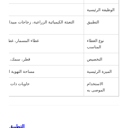
الوظيفة الرئيسية
ال
التطبيق
التعبئة الكيميائية الزراعية، زجاجات مبيدات ال
نوع الغطاء
غطاء المسمار، غطاء البلا
المناسب
التخصيص
قطر، سمك، حجم الغ
الميزة الرئيسية
مساحة التهوية الكبيرة
الاستخدام
حاويات ذات ضغط اله
الموصى به
التطبيق