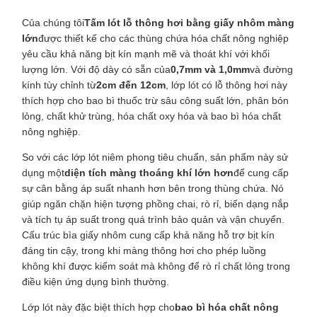
Của chúng tôi
Tấm lót lỗ thông hơi bằng giấy nhôm màng
lớn
được thiết kế cho các thùng chứa hóa chất nông nghiệp
yêu cầu khả năng bịt kín mạnh mẽ và thoát khí với khối
lượng lớn. Với độ dày có sẵn của
0,7mm và 1,0mm
và đường
kính tùy chỉnh từ
2cm đến 12cm
, lớp lót có lỗ thông hơi này
thích hợp cho bao bì thuốc trừ sâu công suất lớn, phân bón
lỏng, chất khử trùng, hóa chất oxy hóa và bao bì hóa chất
nông nghiệp.
So với các lớp lót niêm phong tiêu chuẩn, sản phẩm này sử
dụng một
diện tích màng thoáng khí lớn hơn
để cung cấp
sự cân bằng áp suất nhanh hơn bên trong thùng chứa. Nó
giúp ngăn chặn hiện tượng phồng chai, rò rỉ, biến dạng nắp
và tích tụ áp suất trong quá trình bảo quản và vận chuyển.
Cấu trúc bìa giấy nhôm cung cấp khả năng hỗ trợ bịt kín
đáng tin cậy, trong khi màng thông hơi cho phép luồng
không khí được kiểm soát mà không để rò rỉ chất lỏng trong
điều kiện ứng dụng bình thường.
Lớp lót này đặc biệt thích hợp cho
bao bì hóa chất nông