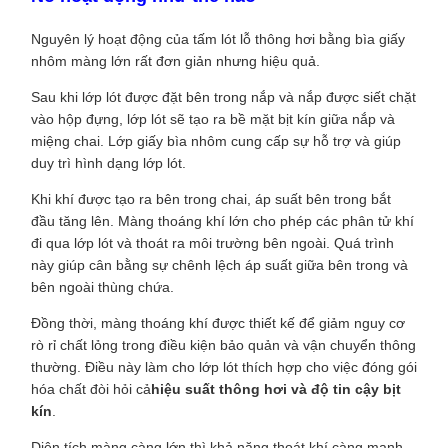
Nguyên lý hoạt động của tấm lót lỗ thông hơi bằng bìa giấy
nhôm màng lớn rất đơn giản nhưng hiệu quả.
Sau khi lớp lót được đặt bên trong nắp và nắp được siết chặt
vào hộp đựng, lớp lót sẽ tạo ra bề mặt bịt kín giữa nắp và
miệng chai. Lớp giấy bìa nhôm cung cấp sự hỗ trợ và giúp
duy trì hình dạng lớp lót.
Khi khí được tạo ra bên trong chai, áp suất bên trong bắt
đầu tăng lên. Màng thoáng khí lớn cho phép các phân tử khí
đi qua lớp lót và thoát ra môi trường bên ngoài. Quá trình
này giúp cân bằng sự chênh lệch áp suất giữa bên trong và
bên ngoài thùng chứa.
Đồng thời, màng thoáng khí được thiết kế để giảm nguy cơ
rò rỉ chất lỏng trong điều kiện bảo quản và vận chuyển thông
thường. Điều này làm cho lớp lót thích hợp cho việc đóng gói
hóa chất đòi hỏi cả
hiệu suất thông hơi và độ tin cậy bịt
kín
.
Diện tích màng càng lớn thì khả năng thoát khí càng mạnh.