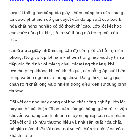
Lớp lót thông hơi bằng bìa giấy nhôm màng lớn của chúng
tôi được phát triển để giải quyết vấn đề áp suất của bao bì
hóa chất nông nghiệp có độ thoát khí cao. Lớp lót kết hợp
các chức năng bịt kín, hỗ trợ và thông gió trong một cấu
trúc.
các
lớp bìa giấy nhôm
cung cấp độ cứng tốt và hỗ trợ niêm
phong. Nó giúp lớp lót nằm khít bên trong nắp và duy trì sự
tiếp xúc ổn định với miệng chai. các
màng thoáng khí
lớn
cho phép không khí và khí đi qua, cân bằng áp suất bên
trong và bên ngoài của thùng chứa. Đồng thời, màng giúp
chặn rò rỉ chất lỏng và ô nhiễm trong điều kiện sử dụng bình
thường.
Đối với các nhà máy đóng gói hóa chất nông nghiệp, lớp lót
này có thể cải thiện độ an toàn của gói hàng, giảm rủi ro vận
chuyển và nâng cao hình ảnh chuyên nghiệp của sản phẩm.
Đối với chủ sở hữu thương hiệu và nhà sản xuất hóa chất,
nó giúp giảm thiểu lỗi đóng gói và cải thiện sự hài lòng của
khách hàng.