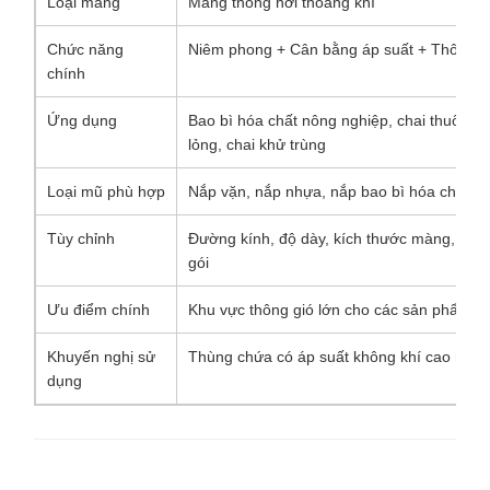
Loại màng
Màng thông hơi thoáng khí
Chức năng
Niêm phong + Cân bằng áp suất + Thông g
chính
Ứng dụng
Bao bì hóa chất nông nghiệp, chai thuốc tr
lỏng, chai khử trùng
Loại mũ phù hợp
Nắp vặn, nắp nhựa, nắp bao bì hóa chất
Tùy chỉnh
Đường kính, độ dày, kích thước màng, cấu
gói
Ưu điểm chính
Khu vực thông gió lớn cho các sản phẩm có
Khuyến nghị sử
Thùng chứa có áp suất không khí cao hoặc
dụng