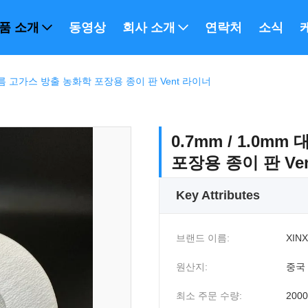
품 소개
동영상
회사 소개
연락처
소식
 필름 고가스 방출 농화학 포장용 종이 판 Vent 라이너
0.7mm / 1.0
포장용 종이 판 Ve
Key Attributes
브랜드 이름:
XINX
원산지:
중국
최소 주문 수량:
200