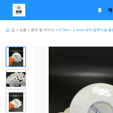
홈
제
집
상품
벤트 씰 라이너
0.7mm / 1.0mm 대막 알루미늄
>
>
>