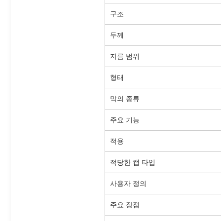
구조
두께
지름 범위
형태
막의 종류
주요 기능
적용
적당한 캡 타입
사용자 정의
주요 장점