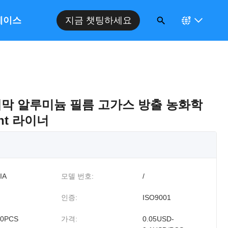
케이스
지금 챗팅하세요
mm 대막 알루미늄 필름 고가스 방출 농화학
nt 라이너
IA
모델 번호:
/
인증:
ISO9001
00PCS
가격:
0.05USD-