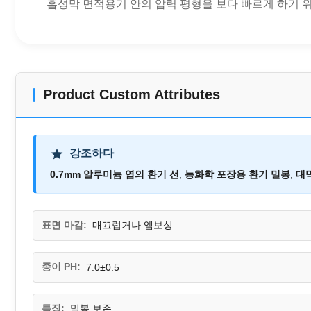
흡성막 면적용기 안의 압력 평형을 보다 빠르게 하기 위해.
Product Custom Attributes
강조하다
0.7mm 알루미늄 엽의 환기 선
,
농화학 포장용 환기 밀봉
,
대막
표면 마감:
매끄럽거나 엠보싱
종이 PH:
7.0±0.5
특징:
밀봉 보존