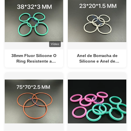
Vedação Confiáveis para
fiáveis para embalagens,
Aplicações em
eletrónica e aplicações
Embalagens, Eletrônicos
industriais
e Industriais
Vídeo
38mm Fluor Silicone O
Anel de Borracha de
Ring Resistente a
Silicone e Anel de
produtos químicos
Borracha FKM para
Custom Silicone O Ring
Embalagens e
Silicone Rubber Ring &
Eletrônicos Soluções de
FKM Rubber Ring para
Vedação Confiáveis para
embalagens e eletrônicos
Aplicações em
Soluções de vedação
Embalagens, Eletrônicos
fiáveis para embalagens,
e Industriais
eletrônicos