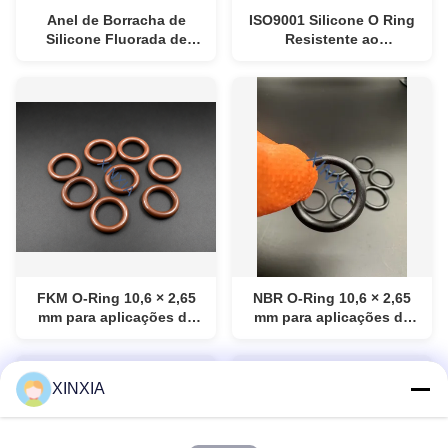
Anel de Borracha de
ISO9001 Silicone O Ring
Silicone Fluorada de
Resistente ao
75MM e Anel de Borracha
Envelhecimento Silicone
FKM para Embalagens e
Tip And Silicone Washer
Eletrônicos Soluções de
Vedação Confiáveis para
Aplicações em
Embalagens, Eletrônicos
e Industriais
FKM O-Ring 10,6 × 2,65
NBR O-Ring 10,6 × 2,65
mm para aplicações de
mm para aplicações de
vedação de eletrônicos
vedação de eletrónica
automotivos e
automotiva
eletrônicos de consumo
XINXIA