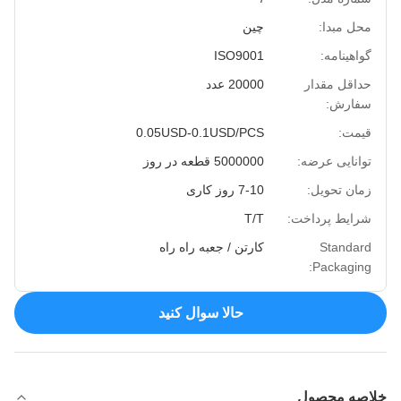
محل مبدا:
چین
گواهینامه:
ISO9001
حداقل مقدار
20000 عدد
سفارش:
قیمت:
0.05USD-0.1USD/PCS
توانایی عرضه:
5000000 قطعه در روز
زمان تحویل:
7-10 روز کاری
شرایط پرداخت:
T/T
Standard
کارتن / جعبه راه راه
Packaging:
حالا سوال کنيد
خلاصه محصول