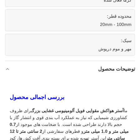
گرما فعال شده
محدوده قطر:
20mm - 100mm
سبک:
مهر و موم درپوش
توضیحات محصول
بررسی اجمالی محصول
ما
آستر هواکش مقوایی فویل آلومینیومی غشایی بزرگ
برای ظروف
کشاورزی شیمیایی که نیاز به عملکرد آب بندی قوی و انتشار گاز با
حجم بالا دارند طراحی شده است. با ضخامت های موجود از
0.7
میلی متر و 1.0 میلی متر
و قطرهای سفارشی از
2 سانتی متر تا 12
سانتی متر
این آستر تهویه شده برای بسته بندی آفت کش ها، کود