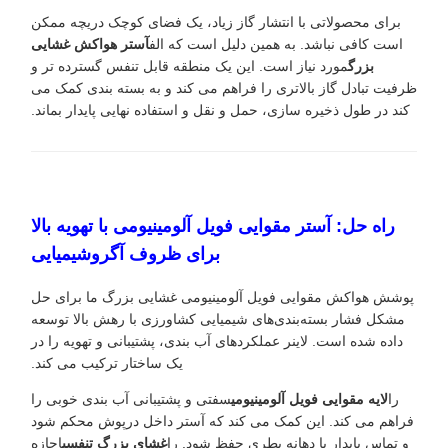
برای محصولاتی با انتشار گاز زیاد، یک فضای کوچک دریچه ممکن
است کافی نباشد. به همین دلیل است که الف
آستر هواکش غشایی
بزرگ
مورد نیاز است. این یک منطقه قابل تنفس گسترده تر و
ظرفیت تبادل گاز بالاتری را فراهم می کند و به بسته بندی کمک می
کند در طول ذخیره سازی، حمل و نقل و استفاده نهایی پایدار بماند.
راه حل: آستر مقوایی فویل آلومینیومی با تهویه بالا
برای ظروف آگروشیمیایی
پوشش هواکش مقوایی فویل آلومینیومی غشایی بزرگ ما برای حل
مشکل فشار بسته‌بندی‌های شیمیایی کشاورزی با رهش بالا توسعه
داده شده است. لاینر عملکردهای آب بندی، پشتیبانی و تهویه را در
یک ساختار ترکیب می کند.
را
لایه مقوایی فویل آلومینیومی
سفتی و پشتیبانی آب بندی خوبی را
فراهم می کند. این کمک می کند که آستر داخل درپوش محکم شود
و تماس پایدار با دهانه بطری حفظ شود. را
غشای بزرگ تنفسی
اجازه