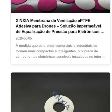
XINXIA Membrana de Ventilação ePTFE
Adesiva para Drones – Solução Impermeável
de Equalização de Pressão para Eletrônicos de
UAV
2026-08-05
À medida que os drones comerciais e industriais se
tornam mais compactos e inteligentes, o número de
componentes eletrónicos sensíveis instalados no interior
das caixas dos UAV continua a aumentar.,Os módulos
de comunicação, os sensores, os sistemas GPS, os
ESC e outros aparelhos electrónicos geram ...