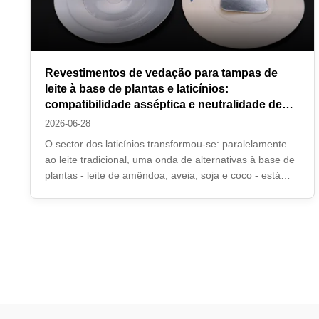
Revestimentos de vedação para tampas de
leite à base de plantas e laticínios:
compatibilidade asséptica e neutralidade de
sabor
2026-06-28
O sector dos laticínios transformou-se: paralelamente
ao leite tradicional, uma onda de alternativas à base de
plantas - leite de amêndoa, aveia, soja e coco - está
agora a competir pela atenção dos
consumidores.Muitos destes produtos dependem de
processamento a Ultra-Alta Temperatura (UHT) e ...