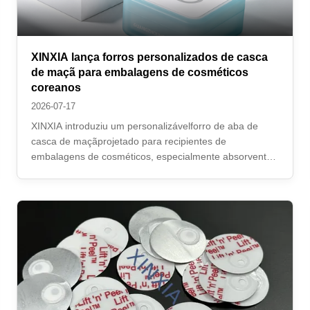
XINXIA lança forros personalizados de casca
de maçã para embalagens de cosméticos
coreanos
2026-07-17
XINXIA introduziu um personalizávelforro de aba de
casca de maçãprojetado para recipientes de
embalagens de cosméticos, especialmente absorventes
de limpeza, absorventes de toner, absorventes
esfoliantes, absorventes de tratamento facial e outros
produtos cosméticos pré-saturados populares no ...