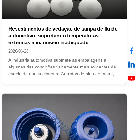
Revestimentos de vedação de tampa de fluido
automotivo: suportando temperaturas
extremas e manuseio inadequado
2026-06-28
A indústria automotiva submete as embalagens a
algumas das condições fisicamente mais exigentes da
cadeia de abastecimento. Garrafas de óleo de motor,
fluido de freio, anticongelante e fluido de transmissão
devem sobreviver ao armazenamento prolongado em
armazéns abaixo de zero, ao calor escaldante ...