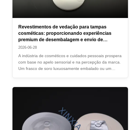
Revestimentos de vedação para tampas
cosméticas: proporcionando experiências
premium de desembalagem e envio de
comércio eletrônico à prova de vazamentos
2026-06-28
A indústria de cosméticos e cuidados pessoais prospera
com base no apelo sensorial e na percepção da marca.
Um frasco de soro luxuosamente embalado ou um
recipiente de xampu vibrante transmitem uma promessa
de qualidade ao consumidor. Uma parte integrante
desta promessa é o revestimento invisível, ...