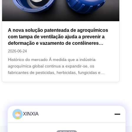
A nova solução patenteada de agroquímicos
com tampa de ventilação ajuda a prevenir a
deformação e vazamento de contêineres
durante o transporte global
2026-06-24
Histórico do mercado À medida que a indústria
agroquímica global continua a expandir-se, os
fabricantes de pesticidas, herbicidas, fungicidas e
fertilizantes líquidos enfrentam desafios crescentes
relacionados com a segurança das embalagens durante
o transporte e armazenamento. Flutuações de ...
XINXIA