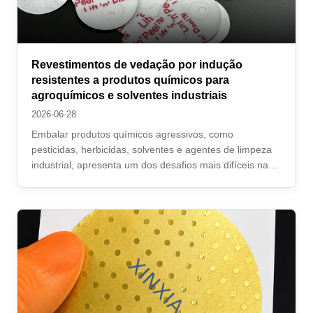
Revestimentos de vedação por indução
resistentes a produtos químicos para
agroquímicos e solventes industriais
2026-06-28
Embalar produtos químicos agressivos, como
pesticidas, herbicidas, solventes e agentes de limpeza
industrial, apresenta um dos desafios mais difíceis na
indústria de embalagens. Um revestimento de vedação
de tampa de indução de qualidade alimentar padrão irá
degradar, delaminar ou dissolver ...