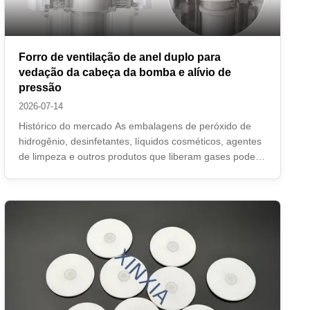
Forro de ventilação de anel duplo para
vedação da cabeça da bomba e alívio de
pressão
2026-07-14
Histórico do mercado As embalagens de peróxido de
hidrogênio, desinfetantes, líquidos cosméticos, agentes
de limpeza e outros produtos que liberam gases podem
desenvolver pressão interna durante o armazenamento
e transporte. Sem ventilação controlada, os frascos da
bomba podem inchar, vazar, ...