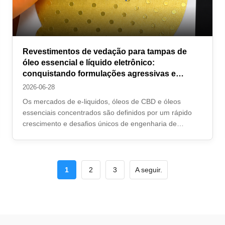
Revestimentos de vedação para tampas de
óleo essencial e líquido eletrônico:
conquistando formulações agressivas e
demandas resistentes a crianças
2026-06-28
Os mercados de e-liquidos, óleos de CBD e óleos
essenciais concentrados são definidos por um rápido
crescimento e desafios únicos de engenharia de
embalagens.As formulações líquidas nestas categorias
baseiam-se frequentemente no propilenoglicol (PG)A
utilização de um revestimento de vedação de induç...
1
2
3
A seguir.