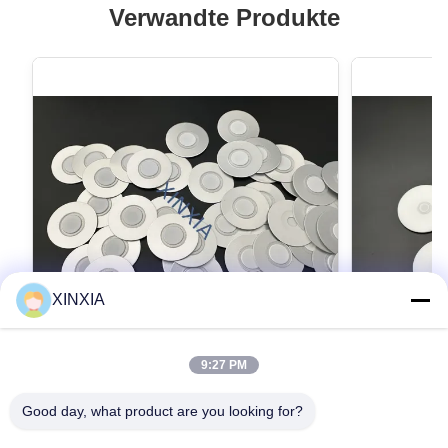
Verwandte Produkte
XINXIA
VIDEO
9:27 PM
Kunststoffflaschen Abluftdichtungsfolie
Schaumventi
Lecksicherung Aluminiumfolie
Desinfektio
Good day, what product are you looking for?
Dichtungsdichtung Dichtungsdichtung
Haushaltsch
Aluminiumfolien-/Schaumstoff-Belüftungseinlage
Schaumstoff-B