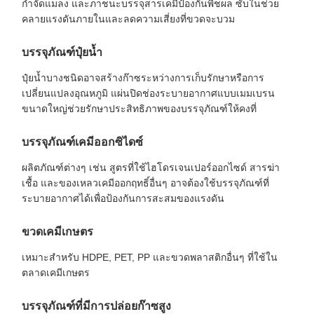
กำจัดแมลง และภาชนะบรรจุสารเคมีป้องกันพืชผล ซับในช่วย
คลายแรงดันภายในและลดความเสี่ยงที่ขวดจะบวม
บรรจุภัณฑ์ปุ๋ยน้ำ
ปุ๋ยน้ำบางชนิดอาจสร้างก๊าซระหว่างการเก็บรักษาหรือการ
เปลี่ยนแปลงอุณหภูมิ แผ่นปิดช่องระบายอากาศแบบเมมเบรน
ขนาดใหญ่ช่วยรักษาประสิทธิภาพของบรรจุภัณฑ์ให้คงที่
บรรจุภัณฑ์เคมีออกซิไดซ์
ผลิตภัณฑ์ต่างๆ เช่น สูตรที่ใช้ไฮโดรเจนเปอร์ออกไซด์ สารฆ่า
เชื้อ และของเหลวเคมีออกฤทธิ์อื่นๆ อาจต้องใช้บรรจุภัณฑ์ที่
ระบายอากาศได้เพื่อป้องกันการสะสมของแรงดัน
ขวดเคมีเกษตร
เหมาะสำหรับ HDPE, PET, PP และขวดพลาสติกอื่นๆ ที่ใช้ใน
ตลาดเคมีเกษตร
บรรจุภัณฑ์ที่มีการปล่อยก๊าซสูง