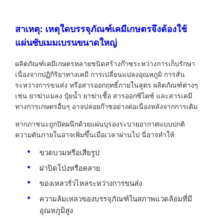
สาเหตุ: เหตุใดบรรจุภัณฑ์เคมีเกษตรจึงต้องใช้
แผ่นซับเมมเบรนขนาดใหญ่
ผลิตภัณฑ์เคมีเกษตรหลายชนิดสร้างก๊าซระหว่างการเก็บรักษา
เนื่องจากปฏิกิริยาทางเคมี การเปลี่ยนแปลงอุณหภูมิ การสั่น
ระหว่างการขนส่ง หรือสารออกฤทธิ์ภายในสูตร ผลิตภัณฑ์ต่างๆ
เช่น ยาฆ่าแมลง ปุ๋ยน้ำ ยาฆ่าเชื้อ สารออกซิไดซ์ และสารเคมี
ทางการเกษตรอื่นๆ อาจปล่อยก๊าซอย่างต่อเนื่องหลังจากการเติม
หากภาชนะถูกปิดผนึกด้วยแผ่นบุรองระบายอากาศแบบปกติ
ความดันภายในอาจเพิ่มขึ้นเมื่อเวลาผ่านไป นี่อาจทำให้:
ขวดบวมหรือเสียรูป
ฝาปิดโป่งหรือคลาย
ของเหลวรั่วไหลระหว่างการขนส่ง
ความล้มเหลวของบรรจุภัณฑ์ในสภาพแวดล้อมที่มี
อุณหภูมิสูง