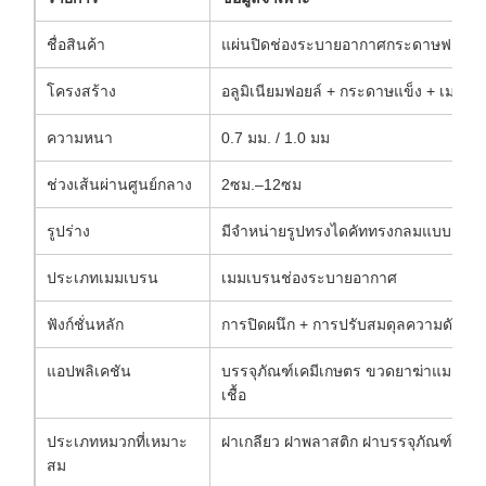
ชื่อสินค้า
แผ่นปิดช่องระบายอากาศกระดาษฟอยล์อ
โครงสร้าง
อลูมิเนียมฟอยล์ + กระดาษแข็ง + เมม
ความหนา
0.7 มม. / 1.0 มม
ช่วงเส้นผ่านศูนย์กลาง
2ซม.–12ซม
รูปร่าง
มีจำหน่ายรูปทรงไดคัททรงกลมแบบกำห
ประเภทเมมเบรน
เมมเบรนช่องระบายอากาศ
ฟังก์ชั่นหลัก
การปิดผนึก + การปรับสมดุลความดัน 
แอปพลิเคชัน
บรรจุภัณฑ์เคมีเกษตร ขวดยาฆ่าแมลง ภา
เชื้อ
ประเภทหมวกที่เหมาะ
ฝาเกลียว ฝาพลาสติก ฝาบรรจุภัณฑ์เคมี
สม