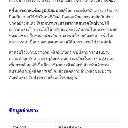
การซีล การรองรับ และการระบายอากาศไว้ในโครงสร้างเดียว
ที่
ชั้นกระดาษแข็งอลูมิเนียมฟอยล์
ให้ความแข็งที่ดีและรองรับการ
ปิดผนึก ช่วยให้ซับในพอดีกับฝาปิดและรักษาการสัมผัสกับปาก
ขวดอย่างมั่นคง ที่
เมมเบรนระบายอากาศขนาดใหญ่
ช่วยให้
อากาศและก๊าซผ่านไปได้ ปรับสมดุลแรงดันภายในและภายนอก
ของภาชนะ ในขณะเดียวกัน เมมเบรนก็ช่วยป้องกันการรั่วไหล
และการปนเปื้อนของของเหลวภายใต้สภาวะการใช้งานปกติ
สำหรับโรงงานบรรจุภัณฑ์เคมีเกษตร ซับนี้สามารถปรับปรุง
ความปลอดภัยของบรรจุภัณฑ์ ลดความเสี่ยงในการขนส่ง และ
เพิ่มภาพลักษณ์ที่เป็นมืออาชีพของผลิตภัณฑ์ สำหรับเจ้าของ
แบรนด์และผู้ผลิตสารเคมี จะช่วยลดความล้มเหลวของบรรจุ
ภัณฑ์และปรับปรุงความพึงพอใจของลูกค้า
ข้อมูลจำเพาะ
รายการ
ข้อมูลจำเพาะ