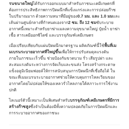
รนขนาดใหญ่
ได้รับการออกแบบมาสำหรับภาชนะเคมีเกษตรที่
ต้องการประสิทธิภาพการปิดผนึกที่แข็งแกร่งและการปล่อยก๊าซ
ในปริมาณมาก ด้วยความหนาที่มีอยู่ของ
0.7 มม. และ 1.0 มม
และ
เส้นผ่านศูนย์กลางที่กำหนดเองจาก
2 ซม. ถึง 12 ซม
ซับระบาย
อากาศนี้เหมาะสำหรับยาฆ่าแมลงความจุขนาดใหญ่ ปุ๋ยน้ำ ยาฆ่า
เชื้อ สารเคมีออกซิไดซ์ และบรรจุภัณฑ์เคมีเกษตร
เมื่อเปรียบเทียบกับแผ่นปิดผนึกมาตรฐาน ผลิตภัณฑ์นี้ใช้
พื้นที่เม
มเบรนระบายอากาศที่ใหญ่ขึ้น
เพื่อให้การปรับสมดุลแรงดัน
ภายในภาชนะเร็วขึ้น ช่วยป้องกันขวดบวม รั่ว เสียรูปฝา และ
สะสมแรงดันระหว่างการจัดเก็บและขนส่ง โครงสร้างกระดาษ
แข็งอลูมิเนียมฟอยล์ให้การสนับสนุนการปิดผนึกที่เชื่อถือได้ ใน
ขณะที่เมมเบรนระบายอากาศช่วยให้ควบคุมการไหลเวียนของ
อากาศโดยไม่ปล่อยให้ของเหลวรั่วไหลภายใต้สภาวะการใช้งาน
ปกติ
ไลเนอร์ตัวนี้เหมาะเป็นพิเศษสำหรับ
บรรจุภัณฑ์เคมีเกษตรที่มีการ
สร้างก๊าซสูง
ซึ่งจำเป็นต้องมีทั้งความปลอดภัยในการปิดผนึกและ
การระบายอากาศของภาชนะ