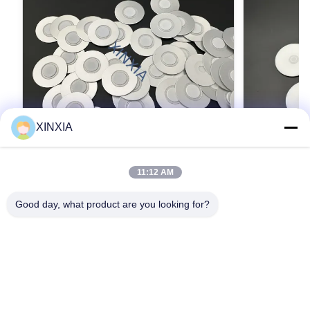
XINXIA
VIDEO
11:12 AM
กระปุกพลาสติก Vent Seal Liner กันรั่ว โฟล
หมวกลมฟองสํ
ยอลูมิเนียม ปิดกระปุก โฟลยอลูมิเนียม /
ในครัวเรือน 
Good day, what product are you looking for?
โฟม Vent Liner สําหรับสารเคมีและการใช้
น่าเชื่อถือได
แผ่นปิดช่องระบายอากาศอะลูมิเนียมฟอยล์ / โฟม
หมวกลมฟองสํา
งานประจําวัน แพ็คเกจ
สะอาด และบร
สำหรับบรรจุภัณฑ์สารเคมีและของใช้ในชีวิต
เรือน โซลูชั่นป
ประจำวัน โซลูชันการปิดผนึกที่ระบายอากาศได้ดี
สําหรับยาฆ่าเ
และเชื่อถือได้สำหรับฝาปิดน้ำยาฆ่าเชื้อ น้ำยาล้าง
สารเคมีประจํา
หา ราคา ที่ ดี ที่สุด
ท่อระบายน้ำ ยาฆ่าแมลง และสารเคมีในครัวเรือน
ฟองได้ถูกออก
ของเรา แผ่นปิดช่องระบายอากาศอะลูมิเนียมฟอยล์
บรรจุที่ต้องกา
/ โฟม ออกแบบมาสำหรับบรรจุภัณฑ์ของเหล...
ความดันอากาศ.