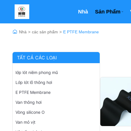
Nhà
Sản Phẩm
Nhà
>
các sản phẩm
>
E PTFE Membrane
TẤT CẢ CÁC LOẠI
lớp lót niêm phong mũ
Lớp lót lỗ thông hơi
E PTFE Membrane
Van thông hơi
Vòng silicone O
Van mỏ vịt