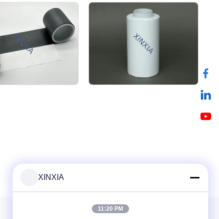
XINXIA
11:20 PM
Thông tin của chúng tôi