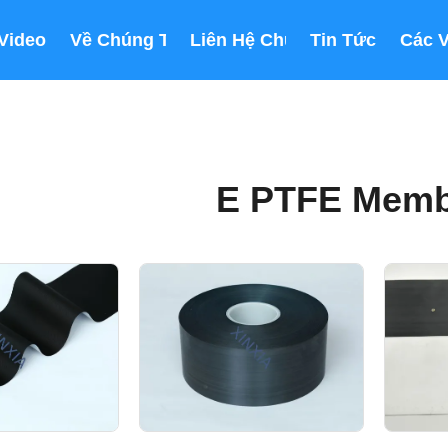
Video
Về Chúng Tôi
Liên Hệ Chúng Tôi
Tin Tức
Các 
E PTFE Memb