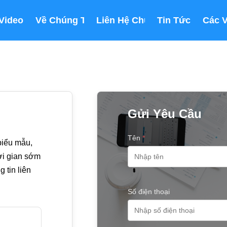
Video
Về Chúng Tôi
Liên Hệ Chúng Tôi
Tin Tức
Các 
Gửi Yêu Cầu
Tên
*
biểu mẫu,
hời gian sớm
 tin liên
Số điện thoại