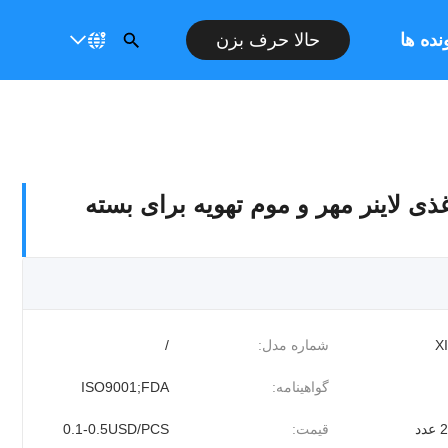
نده ها
حالا حرف بزن
ذی لاینر مهر و موم تهویه برای بسته
X
شماره مدل:
/
گواهینامه:
ISO9001;FDA
د
قیمت:
0.1-0.5USD/PCS