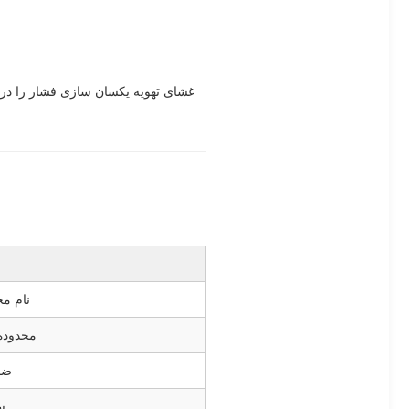
غشای تهویه یکسان سازی فشار را در 
نام م
محدوده
ضخ
س