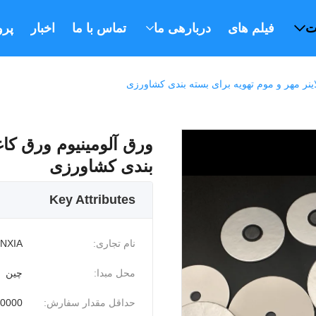
ت
فیلم های
دربارهی ما
تماس با ما
اخبار
پرو
ینر مهر و موم تهویه برای بسته بندی کشاورزی
ورق آلومینیوم ورق کاغ
بندی کشاورزی
Key Attributes
نام تجاری:
INXIA
محل مبدا:
چین
حداقل مقدار سفارش:
20000 عد