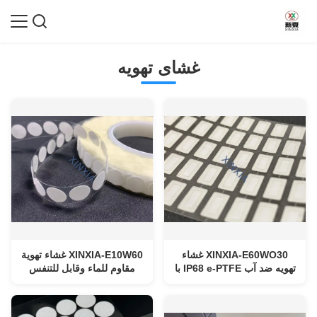
غشای تهویه
XINXIA-E60WO30 غشاء
XINXIA-E10W60 غشاء تهوية
تهویه ضد آب IP68 e-PTFE با
مقاوم للماء وقابل للتنفس
جریان هوا 5000 میلی لیتر در
للإلكترونيات السيارات
دقیقه در سانتی متر مربع و
والمستهلكة غشاء تهوية
محافظت اولئوفوبیک
ePTFE عالي التدفق مع حماية