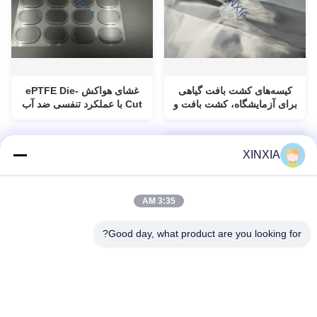
کیسه‌های کشت بافت گیاهی
غشای هواکش ePTFE Die-
برای آزمایشگاه، کشت بافت و
Cut با عملکرد تنفسی ضد آب
کاربردهای ریزازدیادی
IP67/IP68 برای لوازم
الکترونیکی مصرفی و وسایل
الکترونیکی خودرو
XINXIA
3:35 AM
Good day, what product are you looking for?
غشای هواکش ePTFE Die-
Cut با عملکرد تنفسی ضد آب
IP67/IP68 برای لوازم