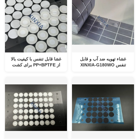
هیدروفوبیک
IP68
غشاء تهویه ضد آب و قابل
غشا قابل تنفس با کیفیت بالا
تنفس XINXIA-G180WO
از PP+BPTFE برای کشت
برای خودرو و لوازم
بافت گیاهی و کاربردهای
الکترونیکی مصرفی | غشاء
آزمایشگاهی. مدل های PF202
تهویه با کارایی بالا ePTFE
اولئوفوبیک و آبگریز با
محافظت IP68