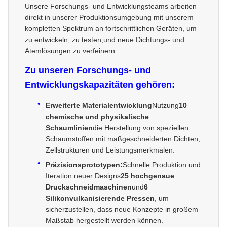
Unsere Forschungs- und Entwicklungsteams arbeiten
direkt in unserer Produktionsumgebung mit unserem
kompletten Spektrum an fortschrittlichen Geräten, um
zu entwickeln, zu testen,und neue Dichtungs- und
Atemlösungen zu verfeinern.
Zu unseren Forschungs- und
Entwicklungskapazitäten gehören:
Erweiterte Materialentwicklung
Nutzung
10
chemische und physikalische
Schaumlinien
die Herstellung von speziellen
Schaumstoffen mit maßgeschneiderten Dichten,
Zellstrukturen und Leistungsmerkmalen.
Präzisionsprototypen:
Schnelle Produktion und
Iteration neuer Designs
25 hochgenaue
Druckschneidmaschinen
und
6
Silikonvulkanisierende Pressen
, um
sicherzustellen, dass neue Konzepte in großem
Maßstab hergestellt werden können.