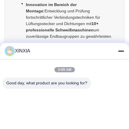
Innovation im Bereich der
Montage:
Entwicklung und Prüfung
fortschrittlicher Verbindungstechniken für
Lüftungsstecker und Dichtungen mit
10+
professionelle Schweißmaschinen
um
zuverlässige Endbaugruppen zu gewährleisten.
Umfassende Leistungstests:
Die Validierung
XINXIA
neuer Materialien und Produkte durch strenge
Analysen in unserer
voll ausgestattetes Labor
,
um sicherzustellen, dass sie strenge Standards
3:09 AM
für Durchlässigkeit, Haltbarkeit und Sicherheit
erfüllen.
Good day, what product are you looking for?
Von der Formulierung bis zum fertigen
Produkt verwandelt unser F&E-Team
Ihre Anforderungen in die Realität.