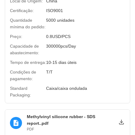
Local de Origem:
China
Certificação:
ISO9001
Quantidade
5000 unidades
mínima do pedido:
Preço:
0.8USD/PCS
Capacidade de
300000pcs/Day
abastecimento:
Tempo de entrega:
10-15 dias úteis
Condições de
T/T
pagamento:
Standard
Caixa/caixa ondulada
Packaging:
Methylvinyl silicone rubber - SDS
report..pdf
PDF