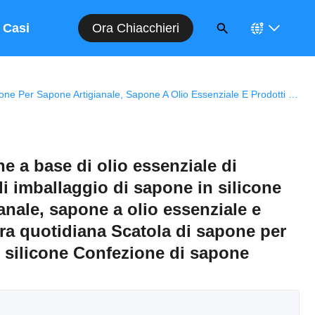
Ora Chiacchieri
Casi
Scatola Per Sapone A Base Di Olio Essenziale Di Silicone Scatola Di Imballaggio Di Sapone In Silicone Per Sapone Artigianale, Sapone A Olio Essenziale E Prodotti Per La Cura Quotidiana Scatola Di Sapone Per Olio Essenziale Di Silicone Confezione Di Sapone Personalizzata
e a base di olio essenziale di
di imballaggio di sapone in silicone
anale, sapone a olio essenziale e
ura quotidiana Scatola di sapone per
i silicone Confezione di sapone