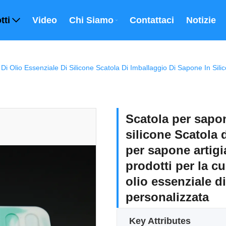
tti
Video
Chi Siamo
Contattaci
Notizie
Scatola per sapon
silicone Scatola 
per sapone artigi
prodotti per la c
olio essenziale d
personalizzata
Key Attributes