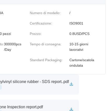
IA
Numero di modello:
/
Certificazione:
ISO9001
0 pezzi
Prezzo:
0.8USD/PCS
to:
300000pcs
Tempo di consegna:
10-15 giorni
/Day
lavorativi
Standard Packaging:
Cartone/scatola
ondulata
ylvinyl silicone rubber - SDS report..pdf
cone Inspection report.pdf