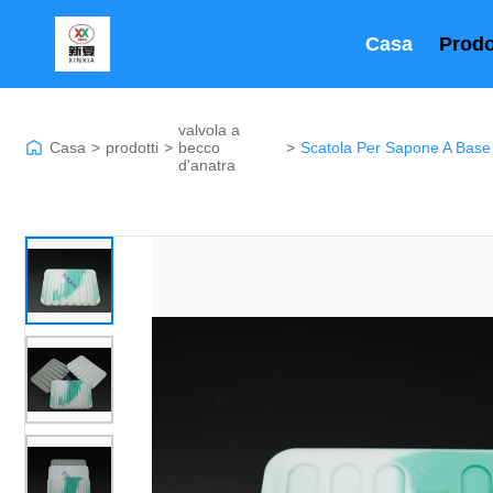
Casa
Prodo
valvola a
Casa
>
prodotti
>
becco
>
d'anatra