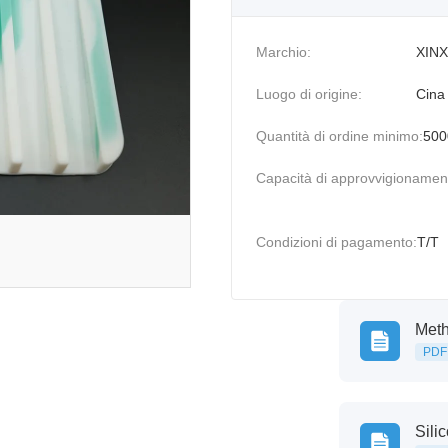
Marchio:
XINX
Luogo di origine:
Cina
Quantità di ordine minimo:
500
Capacità di approvvigionamen
Condizioni di pagamento:
T/T
Meth
PDF
Sili