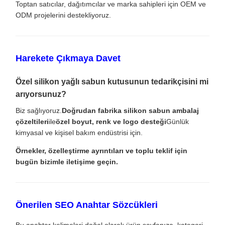
Toptan satıcılar, dağıtımcılar ve marka sahipleri için OEM ve
ODM projelerini destekliyoruz.
Harekete Çıkmaya Davet
Özel silikon yağlı sabun kutusunun tedarikçisini mi
arıyorsunuz?
Biz sağlıyoruz.
Doğrudan fabrika silikon sabun ambalaj
çözeltileri
ile
özel boyut, renk ve logo desteği
Günlük
kimyasal ve kişisel bakım endüstrisi için.
Örnekler, özelleştirme ayrıntıları ve toplu teklif için
bugün bizimle iletişime geçin.
Önerilen SEO Anahtar Sözcükleri
Bu anahtar kelimeleri doğal olarak ürün sayfanıza, kategori