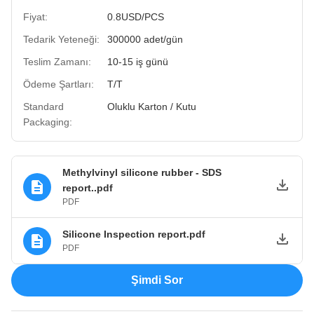
Fiyat:
0.8USD/PCS
Tedarik Yeteneği:
300000 adet/gün
Teslim Zamanı:
10-15 iş günü
Ödeme Şartları:
T/T
Standard
Oluklu Karton / Kutu
Packaging:
Methylvinyl silicone rubber - SDS
report..pdf
PDF
Silicone Inspection report.pdf
PDF
Şimdi Sor