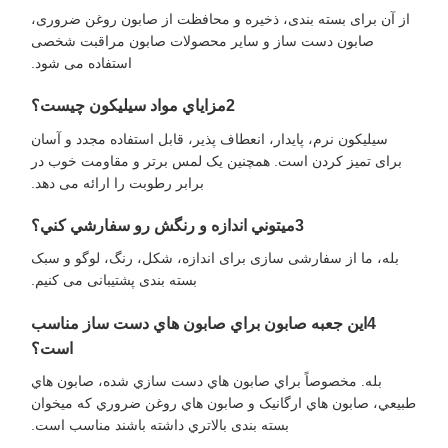
از آن برای بسته بندی، ذخیره و محافظت از صابون روغن ضروری،
صابون دست ساز و سایر محصولات صابون مراقبت شخصی
استفاده می شود.
2مزاياي مواد سيليكون چيست؟
سیلیکون نرم، پایدار، انعطاف پذیر، قابل استفاده مجدد و آسان
برای تمیز کردن است. همچنین یک لمس برتر و مقاومت خوب در
برابر رطوبت را ارائه می دهد.
3ميتوني اندازه و رنگش رو سفارشي کني؟
بله، ما از سفارشی سازی برای اندازه، شکل، رنگ، لوگو و سبک
بسته بندی پشتیبانی می کنیم.
4اين جعبه صابون براي صابون هاي دست ساز مناسب
است؟
بله. مخصوصاً براي صابون هاي دست سازي شده، صابون هاي
طبيعي، صابون هاي ارگانیک و صابون هاي روغن ضروري که ميخوان
بسته بندی بالاتري داشته باشند مناسب است.