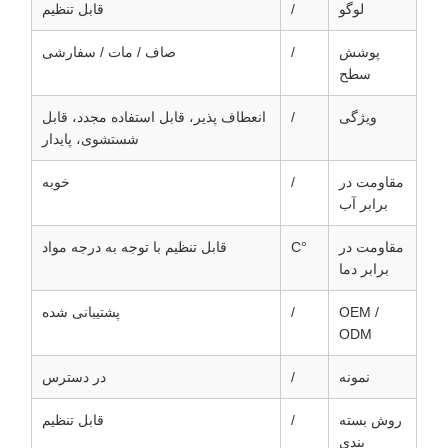
لوگو
/
قابل تنظیم
پوشش
/
صاف / مات / سفارشی
سطح
ویژگی
/
انعطاف پذیر، قابل استفاده مجدد، قابل
شستشوی، پایدار
مقاومت در
/
خوبه
برابر آب
مقاومت در
°C
قابل تنظیم با توجه به درجه مواد
برابر دما
OEM /
/
پشتیبانی شده
ODM
نمونه
/
در دسترس
روش بسته
/
قابل تنظیم
بندی