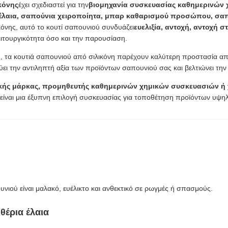
ικόνης
έχει σχεδιαστεί για την
βιομηχανία συσκευασίας καθημερινών
 έλαια, σαπούνια χειροποίητα, μπαρ καθαρισμού προσώπου, σα
κόνης, αυτό το κουτί σαπουνιού συνδυάζει
ευελιξία, αντοχή, αντοχή 
ειτουργικότητα όσο και την παρουσίαση.
ς, τα κουτιά σαπουνιού από σιλικόνη παρέχουν καλύτερη προστασία απ
ει την αντιληπτή αξία των προϊόντων σαπουνιού σας και βελτιώνει την 
τικής μάρκας, προμηθευτής καθημερινών χημικών συσκευασιών 
η είναι μια έξυπνη επιλογή συσκευασίας για τοποθέτηση προϊόντων υψη
νιού είναι μαλακό, ευέλικτο και ανθεκτικό σε ρωγμές ή σπασμούς.
θέρια έλαια