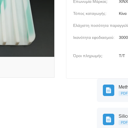
Επωνυμία Μάρκας:
XINX
Τόπος καταγωγής:
Κίνα
Ελάχιστη ποσότητα παραγγελί
Ικανότητα εφοδιασμού:
3000
Όροι πληρωμής:
T/T
Meth
PDF
Sili
PDF