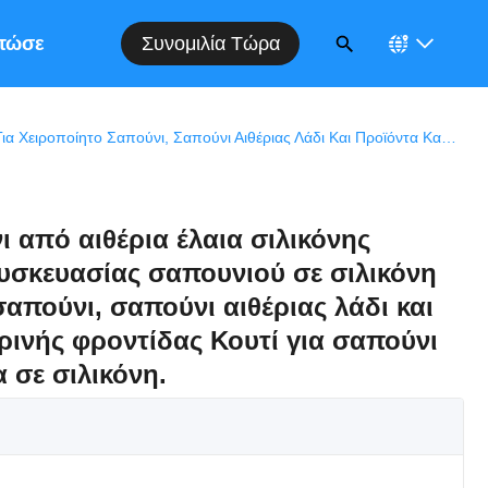
Συνομιλία Τώρα
τώσεις
Κουτί Για Σαπούνι Από Αιθέρια Έλαια Σιλικόνης Πρωταθλήματα Συσκευασίας Σαπουνιού Σε Σιλικόνη Για Χειροποίητο Σαπούνι, Σαπούνι Αιθέριας Λάδι Και Προϊόντα Καθημερινής Φροντίδας Κουτί Για Σαπούνι Από Αιθέρια Έλαια Σε Σιλικόνη.
ι από αιθέρια έλαια σιλικόνης
σκευασίας σαπουνιού σε σιλικόνη
σαπούνι, σαπούνι αιθέριας λάδι και
ρινής φροντίδας Κουτί για σαπούνι
α σε σιλικόνη.