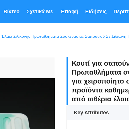
Βίντεο
Σχετικά Με Εμάς
Επαφή
Ειδήσεις
Περιπ
Κουτί για σαπούν
Πρωταθλήματα συ
για χειροποίητο 
προϊόντα καθημε
από αιθέρια έλαι
Key Attributes