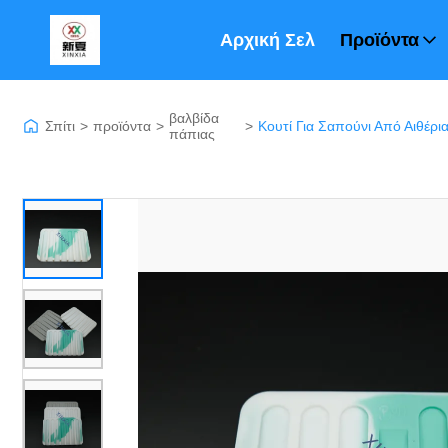
Αρχική Σελίδα
Προϊόντα
βαλβίδα
Σπίτι
>
προϊόντα
>
>
πάπιας