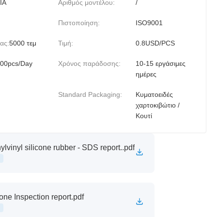
IA
Αριθμός μοντέλου:
/
Πιστοποίηση:
ISO9001
ας:
5000 τεμ
Τιμή:
0.8USD/PCS
00pcs/Day
Χρόνος παράδοσης:
10-15 εργάσιμες
ημέρες
Standard Packaging:
Κυματοειδές
χαρτοκιβώτιο /
Κουτί
ylvinyl silicone rubber - SDS report..pdf
cone Inspection report.pdf