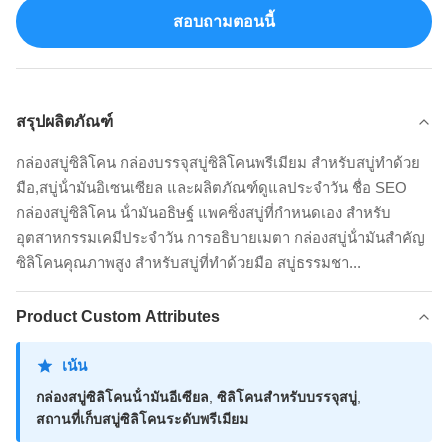
สอบถามตอนนี้
สรุปผลิตภัณฑ์
กล่องสบู่ซิลิโคน กล่องบรรจุสบู่ซิลิโคนพรีเมียม สําหรับสบู่ทําด้วย
มือ,สบู่น้ํามันอิเซนเซียล และผลิตภัณฑ์ดูแลประจําวัน ชื่อ SEO
กล่องสบู่ซิลิโคน น้ํามันอธิษฐ์ แพคซิ่งสบู่ที่กําหนดเอง สําหรับ
อุตสาหกรรมเคมีประจําวัน การอธิบายเมตา กล่องสบู่น้ํามันสําคัญ
ซิลิโคนคุณภาพสูง สําหรับสบู่ที่ทําด้วยมือ สบู่ธรรมชา...
Product Custom Attributes
เน้น
กล่องสบู่ซิลิโคนน้ํามันอีเซียล
,
ซิลิโคนสําหรับบรรจุสบู่
,
สถานที่เก็บสบู่ซิลิโคนระดับพรีเมียม