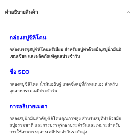
คําอธิบายสินค้า
กล่องสบู่ซิลิโคน
กล่องบรรจุสบู่ซิลิโคนพรีเมียม สําหรับสบู่ทําด้วยมือ,สบู่น้ํามันอิ
เซนเซียล และผลิตภัณฑ์ดูแลประจําวัน
ชื่อ SEO
กล่องสบู่ซิลิโคน น้ํามันอธิษฐ์ แพคซิ่งสบู่ที่กําหนดเอง สําหรับ
อุตสาหกรรมเคมีประจําวัน
การอธิบายเมตา
กล่องสบู่น้ํามันสําคัญซิลิโคนคุณภาพสูง สําหรับสบู่ที่ทําด้วยมือ
สบู่ธรรมชาติ และการบรรจุรักษาประจําวันและเหมาะสําหรับ
การใช้งานบรรจุสารเคมีประจําวันระดับสูง.