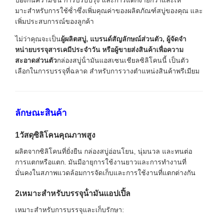
มาะสําหรับการใช้ซ้ําซึ่งเพิ่มคุณค่าของผลิตภัณฑ์สบู่ของคุณ และ
เพิ่มประสบการณ์ของลูกค้า
ไม่ว่าคุณจะเป็น
ผู้ผลิตสบู่, แบรนด์สัญลักษณ์ส่วนตัว, ผู้จัดจํา
หน่ายบรรจุสารเคมีประจําวัน หรือผู้ขายส่งสินค้าเพื่อความ
สะอาดส่วนตัว
กล่องสบู่น้ํามันแอสเซนเชียลซิลิโคนนี้ เป็นตัว
เลือกในการบรรจุที่ฉลาด สําหรับการวางตําแหน่งสินค้าพรีเมียม
ลักษณะสินค้า
1วัสดุซิลิโคนคุณภาพสูง
ผลิตจากซิลิโคนที่ยั่งยืน กล่องสบู่อ่อนโยน, นุ่มนวล และทนต่อ
การแตกหรือแตก. มันมีอายุการใช้งานยาวและการทํางานที่
มั่นคงในสภาพแวดล้อมการจัดเก็บและการใช้งานที่แตกต่างกัน
2เหมาะสําหรับบรรจุน้ํามันแอปเปิ้ล
เหมาะสําหรับการบรรจุและเก็บรักษา: