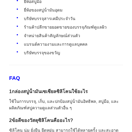
ยี่ห้อสบู่มือ
ยี่ห้อของสบู่น้ํามันอุดม
บริษัทบรรจุสารเคมีประจําวัน
ร้านค้าปลีกขายยอดขายของบรรจุภัณฑ์ดูแลผิว
จําหน่ายสินค้าสัญลักษณ์ส่วนตัว
แบรนด์ความงามและการดูแลบุคคล
บริษัทบรรจุของขวัญ
FAQ
1กล่องสบู่น้ํามันเซเชียลซิลิโคนใช้อะไร
ใช้ในการบรรจุ, เก็บ, และปกป้องสบู่น้ํามันอิทธิพล, สบู่มือ, และ
ผลิตภัณฑ์สบู่ความดูแลส่วนตัวอื่น ๆ
2ข้อดีของวัสดุซิลิโคนคืออะไร?
ซิลิโคน นุ่ม ยั่งยืน ยืดหยุ่น สามารถใช้ได้หลายครั้ง และสะอาด