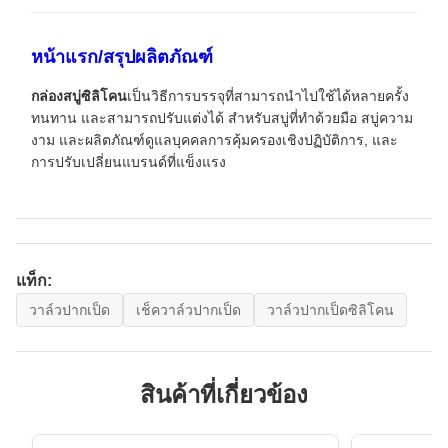
หน้าแรก/สรุปผลิตภัณฑ์
กล่องสบู่ซิลิโคน
เป็นวิธีการบรรจุที่สามารถนําไปใช้ได้หลายครั้ง
ทนทาน และสามารถปรับแต่งได้ สําหรับสบู่ที่ทําด้วยมือ สบู่ความ
งาม และผลิตภัณฑ์ดูแลบุคคลการคุ้มครองเชิงปฏิบัติการ, และ
การปรับเปลี่ยนแบรนด์ที่แข็งแรง
แท็ก:
วาล์วปากเป็ด
เช็ควาล์วปากเป็ด
วาล์วปากเป็ดซิลิโคน
สินค้าที่เกี่ยวข้อง