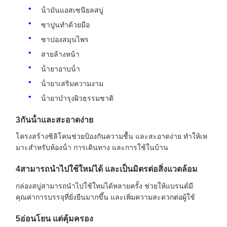
น้ํามันแอสเซนียลสบู่
ซาปูนทําด้วยมือ
ซาปองสมุนไพร
สายล้างหน้า
น้ํายาอาบน้ํา
น้ํายาเสริมความงาม
น้ํายาบํารุงผิวธรรมชาติ
3กันน้ําและสะอาดง่าย
โครงสร้างซิลิโคนช่วยป้องกันความชื้น และสะอาดง่าย ทําให้เห
มาะสําหรับห้องน้ํา การเดินทาง และการใช้ในบ้าน
4สามารถนําไปใช้ใหม่ได้ และเป็นมิตรต่อสิ่งแวดล้อม
กล่องสบู่สามารถนําไปใช้ใหม่ได้หลายครั้ง ช่วยให้แบรนด์มี
คุณค่าการบรรจุที่ยั่งยืนมากขึ้น และเพิ่มความสะดวกต่อผู้ใช้
5อ่อนโยน แต่คุ้มครอง