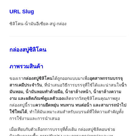
URL Slug
ซิลิโคน-น้ํามันอีเซียล-สบู่-กล่อง
กล่องสบู่ซิลิโคน
ภาพรวมสินค้า
ของเรา
กล่องสบู่ซิลิโคน
ได้ถูกออกแบบมาเพื่อ
อุตสาหกรรมบรรจุ
สารเคมีประจําวัน
, ที่นําเสนอวิธีการบรรจุที่ใช้ได้และน่าสนใจ
น้ํา
มันหอม, น้ํามันหอมทําด้วยมือ, น้ํายาล้างหน้า, น้ํายาล้างความ
งาม และผลิตภัณฑ์ดูแลตัวเอง
ผลิตจากวัสดุซิลิโคนคุณภาพสูง
กล่องสบู่นี้รวม
ความยืดหยุ่น ทนทาน ทนต่อน้ํา และสามารถนําไป
ใช้ใหม่ได้
, ทําให้มันเหมาะสมสําหรับแบรนด์ที่ให้ความสําคัญทั้ง
การใช้งานและการนําเสนอ
เมื่อเทียบกับตัวเลือกการบรรจุที่ดั้งเดิม กล่องสบู่ซิลิคอนช่วย
ป้องกันความชื้น การปรับปรุง และการแตกง่ายกว่าและเห