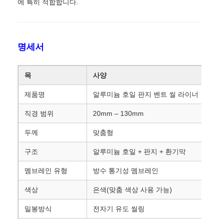
에 특히 적합합니다.
명세서
목
사양
제품명
알루미늄 호일 판지 벤트 씰 라이너
직경 범위
20mm – 130mm
두께
맞춤형
구조
알루미늄 호일 + 판지 + 환기막
멤브레인 유형
방수 통기성 멤브레인
색상
은색(맞춤 색상 사용 가능)
밀봉방식
전자기 유도 씰링