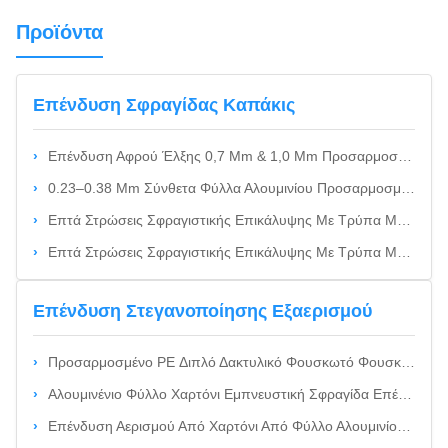
Προϊόντα
Επένδυση Σφραγίδας Καπάκις
Επένδυση Αφρού Έλξης 0,7 Mm & 1,0 Mm Προσαρμοσμένης Διαμέτρου Apple-Peel Για Σφράγιση Συσκευασιών Καλλυντικών Και Τροφίμων
0.23–0.38 Mm Σύνθετα Φύλλα Αλουμινίου Προσαρμοσμένου Μεγέθους Για Επαγωγική Σφράγιση Σε Συσκευασίες Καλλυντικών Και Τροφίμων
Επτά Στρώσεις Σφραγιστικής Επικάλυψης Με Τρύπα Μήλου Για Κοντέινερ Συσκευασίας Καλλυντικών Και Τροφίμων
Επτά Στρώσεις Σφραγιστικής Επικάλυψης Με Τρύπα Μήλου Για Κοντέινερ Συσκευασίας Καλλυντικών Και Τροφίμων
Επένδυση Στεγανοποίησης Εξαερισμού
Προσαρμοσμένο PE Διπλό Δακτυλικό Φουσκωτό Φουσκωτή Με PE Φιλμ Και Πυρήνα Αφρού Για Απελευθέρωση Εσωτερικής Πίεσης Της Κεφαλής Της Αντλίας
Αλουμινένιο Φύλλο Χαρτόνι Εμπνευστική Σφραγίδα Επένδυσης Για Αγροχημικές Συσκευές Διαμέτρου 20 Χιλιοστών 130 Χιλιοστών Ελάφρυνση Πίεσης Και Πρόληψη Διαρροών
Επένδυση Αερισμού Από Χαρτόνι Από Φύλλο Αλουμινίου Μεγάλης Μεμβράνης 0,7 Mm / 1,0 Mm Για Αγροχημικές Συσκευασίες Υψηλής Απελευθέρωσης Αερίων