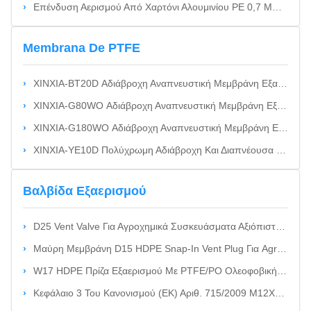
Επένδυση Αερισμού Από Χαρτόνι Αλουμινίου PE 0,7 Mm / 1,0 Mm Για Συσκευασίες Τροφίμων Που Έχουν Υποστεί Ζύμωση
Membrana De PTFE
XINXIA-BT20D Αδιάβροχη Αναπνευστική Μεμβράνη Εξαερισμού Για Αυτοκινητοβιομηχανία Και Καταναλωτικά Ηλεκτρονικά Υψηλής Ροής Αέρα EPTFE Με Προστασία IP68
XINXIA-G80WO Αδιάβροχη Αναπνευστική Μεμβράνη Εξαερισμού Για Αυτοκινητοβιομηχανία Και Καταναλωτικά Ηλεκτρονικά Επενεργοποιημένη Μεθοδολογία Για Την Ανάλυση Των Υλικών
XINXIA-G180WO Αδιάβροχη Αναπνευστική Μεμβράνη Εξαερισμού Για Αυτοκινητοβιομηχανία Και Καταναλωτικά Ηλεκτρονικά Υψηλής Θερμοκρασίας EPTFE Μεμβράνη Εξαερισμού Με Προστασία IP68
XINXIA-YE10D Πολύχρωμη Αδιάβροχη Και Διαπνέουσα Μεμβράνη Εξαερισμού Για Αυτοκινητοβιομηχανία & Καταναλωτικά Ηλεκτρονικά Κίτρινη Μεμβράνη Εξαερισμού EPTFE Με Προστασία IP68 Και Εξαιρετικά Υψηλή Αντοχή Στο Νερό
Βαλβίδα Εξαερισμού
D25 Vent Valve Για Αγροχημικά Συσκευάσματα Αξιόπιστη Εξίσωση Πίεσης Για Φυτοφάρμακα, Λιπάσματα Και Χημικά Δοχεία D25 Vent Valve Για Αγροχημικές Συσκευασίες.
Μαύρη Μεμβράνη D15 HDPE Snap-In Vent Plug Για Agrochemical Vented Caps
W17 HDPE Πρίζα Εξαερισμού Με PTFE/PO Ολεοφοβική Υδροφοβική Μεμβράνη Για Γεωργικά Χημικά Πύλη Εξαερισμού
Κεφάλαιο 3 Του Κανονισμού (ΕΚ) Αριθ. 715/2009 M12X1.5 Αναπνευστική Πύλη Από Ανοξείδωτο Χάλυβα Για Εξωτερικό Φωτισμό, Ηλεκτρονική Επικοινωνία Και Αδιάβροχα Περιφράγματα