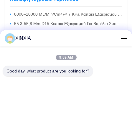
8000–10000 ML/Min/Cm² @ 7 KPa Καπάκι Εξαερισμού Υψηλής Ροής Για Συσκευασία Αγροχημικών
55.3·55,8 Mm D15 Κεπάκι Εξαερισμού Για Βαρέλια Συσκευασίας Γεωργικών Χημικών Προϊόντων
53Mm Χημικό Τύμπανο Κάλυψη Πετοκτόνο Συσκευασία Αγροχημικά Μπουκάλια Πλαστικό Καπάκι Βίδα
XINXIA
55.3·55.8Mm W20 Κεφάλαιο Εξαερισμού Για Συσκευασίες Γεωργικών Χημικών Προϊόντων, Φιάλες Χημικών Προϊόντων Και Εφαρμογές Απελευθέρωσης Πίεσης
9:59 AM
Τρίχωμα Εξαερισμού
Good day, what product are you looking for?
Συσκευές Για Την Κατασκευή Ή Την Κατασκευή Οχημάτων Με Κινητήρα
Συσκευές Για Την Κατασκευή Ή Την Κατασκευή Οχημάτων Με Κινητήρα
Συσκευές Για Την Κατασκευή Ή Την Κατασκευή Οχημάτων Με Κινητήρα
Συσκευές Για Την Κατασκευή Ή Την Κατασκευή Οχημάτων Με Κινητήρα