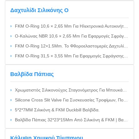
Δαχτυλίδι Σιλικόνης Ο
FKM O-Ring 10,6 × 2,65 Mm Για Ηλεκτρονικά Αυτοκινήτων & Εφαρμογές Στεγανοποίησης Ηλεκτρονικών Καταναλωτικών Ειδών
Ο-Καλώνας NBR 10,6 × 2,65 Mm Για Εφαρμογές Σφράγισης Αυτοκινήτων Ηλεκτρονικών Προϊόντων
FKM O-Ring 12×1.5Mm. Το Φθοροελαστομερές Δαχτυλίδι Σφράγισης. Εφαρμογές Αυτοκινητοβιομηχανίας.
FKM O-Ring 31,5 × 3,55 Mm Για Εφαρμογές Σφράγισης Αυτοκινήτων Και Ηλεκτρονικών Συσκευών
Βαλβίδα Πάπιας
Χρωματιστός Σιλικονούχος Σταγονόμετρος Για Μπουκάλια Αιθέριων Ελαίων | Μαλακός & Ανθεκτικός Στα Χημικά
Silicone Cross Slit Valve Για Συσκευασίες Τροφίμων, Ποτών & Προσωπικής Φροντίδας Αξιόπιστη Βαλβίδα Μονής Ροής Για Εφαρμογές Τροφίμων, Ποτών & Προσωπικής Φροντίδας
5*2*7MM Σιλικόνη & FKM Duckbill Βαλβίδα.
Βαλβίδα Πάπιας 32*23*15Mm Από Σιλικόνη & FKM | Βαλβίδα Αντεπιστροφής Μονής Κατεύθυνσης Για Εφαρμογές Συσκευασίας, Ιατρικές & Οικιακές Συσκευές
Κάλυψη Χημικού Τύμπανου