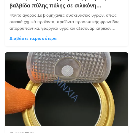
βαλβίδα πύλης πύλης σε σιλικόνη
ενσωματωμένη στο καπάκι για εξαερισμό
Φόντο αγοράς Σε βιομηχανίες συσκευασίας υγρών, όπως
υγρού
οικιακά χημικά προϊόντα, προϊόντα προσωπικής φροντίδας,
απορρυπαντικά, γεωργικά υγρά και αξεσουάρ ιατρικών
συσκευών, η απελευθέρωση πίεσης και η πρόληψη
Διαβάστε περισσότερα
διαρροών είναι ζωτικής σημασίας. Όταν τα υγρά προϊόντα
αποθηκεύονται, μεταφέρονται ή χρησιμοποι...