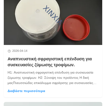
2026-04-14
Αναπνευστική σφραγιστική επένδυση για
συσκευασίες ζύμωσης τροφίμων.
H1: Αναπνευστική σφραγιστική επένδυση για συσκευασία
ζύμωσης τροφίμων. H2: Σύνοψη του προϊόντος Η δική
μαςΠνευσσιώδες επικάλυμμα σφράγισης για συσκευασίες
ζύμωσης τροφίμωνείναι ειδικά σχεδιασμένο για δοχεία που
Διαβάστε περισσότερα
αποθηκεύουν προϊόντα που υπόκεινται σε συνεχή ζύμωση,
όπως:ζυμωμένο τοφού, σάλτσες και άλ...