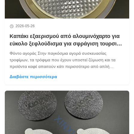
2026-05-26
Καπάκι εξαερισμού από αλουμινόχαρτο για
εύκολο ξεφλούδισμα για σφράγιση τουρσιών
και κονσερβών καφέ
Φόντο αγοράς Στην παγκόσμια αγορά συσκευασίας
τροφίμων, τα τρόφιμα που έχουν υποστεί ζύμωση και τα
προϊόντα καφέ απαιτούν κάτι περισσότερο από απλή
σφράγιση. Προϊόντα όπως τουρσιά, kimchi, λαχανικά που
Διαβάστε περισσότερα
έχουν υποστεί ζύμωση και καβουρδισμένοι κόκκοι καφέ
ενδέχεται να απελευθερώσουν αέρια κατά την απο...