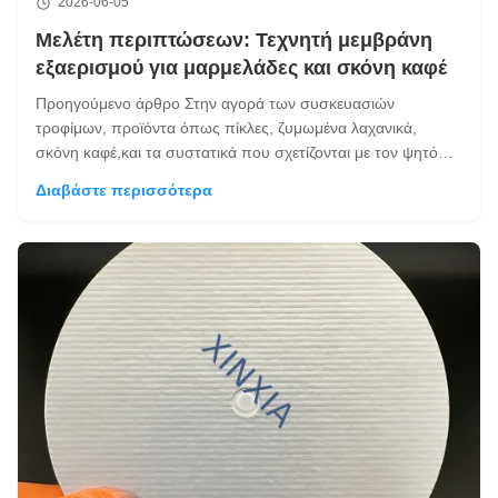
2026-06-05
Μελέτη περιπτώσεων: Τεχνητή μεμβράνη
εξαερισμού για μαρμελάδες και σκόνη καφέ
Προηγούμενο άρθρο Στην αγορά των συσκευασιών
τροφίμων, προϊόντα όπως πίκλες, ζυμωμένα λαχανικά,
σκόνη καφέ,και τα συστατικά που σχετίζονται με τον ψητό
καφέ συχνά απαιτούν αξιόπιστη απόδοση σφράγισης,
Διαβάστε περισσότερα
επιτρέποντας παράλληλα την ελεγχόμενη απελευθέρωση
αερίωνΤα προϊόντα πίκλες μπορεί να συνεχίσουν να ...