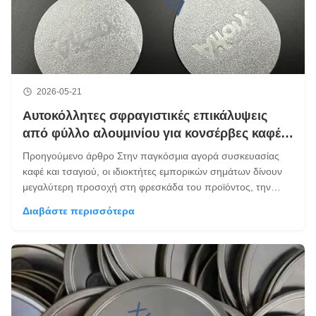
2026-05-21
Αυτοκόλλητες σφραγιστικές επικάλυψεις
από φύλλο αλουμινίου για κονσέρβες καφέ
και κονσέρβες τσαγιού
Προηγούμενο άρθρο Στην παγκόσμια αγορά συσκευασίας
καφέ και τσαγιού, οι ιδιοκτήτες εμπορικών σημάτων δίνουν
μεγαλύτερη προσοχή στη φρεσκάδα του προϊόντος, την
εμφάνιση της συσκευασίας και την εμπειρία ανοίγματος του
Διαβάστε περισσότερα
καταναλωτή.τσάι με χαλαρά φύλλαΓια τα κουτάκια καφέ και
τσαγιού από αλουμίνιο υψηλής ...