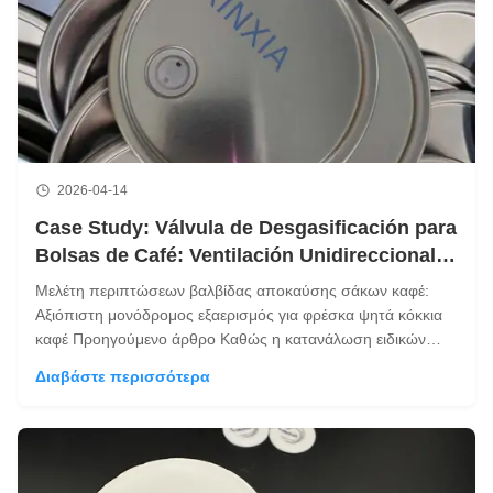
2026-04-14
Case Study: Válvula de Desgasificación para
Bolsas de Café: Ventilación Unidireccional
Confiable para Granos de Café Recién
Μελέτη περιπτώσεων βαλβίδας αποκαύσης σάκων καφέ:
Tostados
Αξιόπιστη μονόδρομος εξαερισμός για φρέσκα ψητά κόκκια
καφέ Προηγούμενο άρθρο Καθώς η κατανάλωση ειδικών
καφέ συνεχίζει να αυξάνεται, περισσότεροι ψηστές και οι
Διαβάστε περισσότερα
μάρκες συσκευασίας επικεντρώνονται στο πώς να διατηρούν
τους κόκκους καφέ φρέσκους μετά τ...