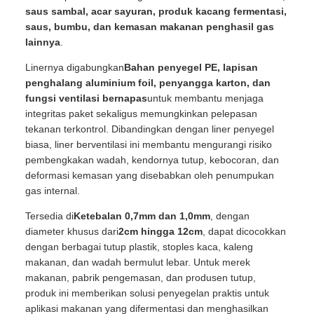
saus sambal, acar sayuran, produk kacang fermentasi,
saus, bumbu, dan kemasan makanan penghasil gas
lainnya
.
Linernya digabungkan
Bahan penyegel PE, lapisan
penghalang aluminium foil, penyangga karton, dan
fungsi ventilasi bernapas
untuk membantu menjaga
integritas paket sekaligus memungkinkan pelepasan
tekanan terkontrol. Dibandingkan dengan liner penyegel
biasa, liner berventilasi ini membantu mengurangi risiko
pembengkakan wadah, kendornya tutup, kebocoran, dan
deformasi kemasan yang disebabkan oleh penumpukan
gas internal.
Tersedia di
Ketebalan 0,7mm dan 1,0mm
, dengan
diameter khusus dari
2cm hingga 12cm
, dapat dicocokkan
dengan berbagai tutup plastik, stoples kaca, kaleng
makanan, dan wadah bermulut lebar. Untuk merek
makanan, pabrik pengemasan, dan produsen tutup,
produk ini memberikan solusi penyegelan praktis untuk
aplikasi makanan yang difermentasi dan menghasilkan