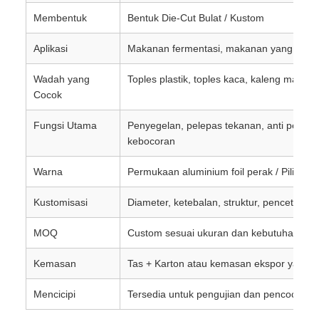
Membentuk
Bentuk Die-Cut Bulat / Kustom
Aplikasi
Makanan fermentasi, makanan yang meng
Wadah yang
Toples plastik, toples kaca, kaleng makana
Cocok
Fungsi Utama
Penyegelan, pelepas tekanan, anti pemb
kebocoran
Warna
Permukaan aluminium foil perak / Pilihan 
Kustomisasi
Diameter, ketebalan, struktur, pencetakan, 
MOQ
Custom sesuai ukuran dan kebutuhan pe
Kemasan
Tas + Karton atau kemasan ekspor yang d
Mencicipi
Tersedia untuk pengujian dan pencocokan