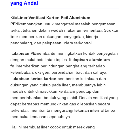
yang Andal
Kita
Liner Ventilasi Karton Foil Aluminium
PE
dikembangkan untuk mengatasi masalah pengemasan
terkait tekanan dalam wadah makanan fermentasi. Struktur
liner memberikan dukungan penyegelan, kinerja
penghalang, dan pelepasan udara terkontrol.
Itu
lapisan PE
membantu meningkatkan kontak penyegelan
dengan mulut botol atau toples. Itu
lapisan aluminium
foil
memberikan perlindungan penghalang terhadap
kelembaban, oksigen, perpindahan bau, dan cahaya.
Itu
lapisan kertas karton
memberikan kekakuan dan
dukungan yang cukup pada liner, membuatnya lebih
mudah untuk dimasukkan ke dalam penutup dan
mempertahankan bentuk yang stabil. Desain ventilasi yang
dapat bernapas memungkinkan gas dilepaskan secara
terkendali, membantu mengurangi tekanan internal tanpa
membuka kemasan sepenuhnya.
Hal ini membuat liner cocok untuk merek yang