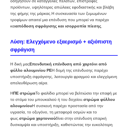
οδηγήσουν σε καταγγελίες πελατών, επιστροφές
προϊόντων, υψηλότερες απώλειες εφοδιαστικής και βλάβη
της φήμης της μάρκας.Η συσκευασία των ζυμωμένων
τροφίμων απαιτεί μια επένδυση που μπορεί να παρέχει
και
απόδοση σφράγισης και ισορροπία πίεσης
.
Λύση: Ελεγχόμενο εξαερισμό + αξιόπιστη
σφράγιση
Η δική μας
Επενδυτική επένδυση από χαρτόνι από
φύλλο αλουμινίου PE
Η δομή της επένδυσης παρέχει
υποστήριξη σφράγισης, λειτουργία φραγμού και ελεγχόμενη
απελευθέρωση αέρα.
Η
ΠΕ στρώμα
Το φιαλίδιο μπορεί να βελτιώσει την επαφή με
το στόμα του μπουκαλιού ή του δοχείου.
στρώμα φύλλου
αλουμινίου
Η συσκευή παρέχει προστασία από την
υγρασία, το οξυγόνο, τη μεταφορά οσμών και το
φως.
στρώμα χαρτονιού
δίνει στην επένδυση επαρκή
δυσκαμψία και υποστήριξη, καθιστώντας την ευκολότερη