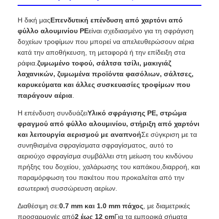
Η δική μας
Επενδυτική επένδυση από χαρτόνι από
φύλλο αλουμινίου PE
είναι σχεδιασμένο για τη σφράγιση
δοχείων τροφίμων που μπορεί να απελευθερώσουν αέρια
κατά την αποθήκευση, τη μεταφορά ή την επίδειξη στα
ράφια.
ζυμωμένο τοφού, σάλτσα τσίλι, μακιγιάζ
λαχανικών, ζυμωμένα προϊόντα φασόλιων, σάλτσες,
καρυκεύματα και άλλες συσκευασίες τροφίμων που
παράγουν αέρια
.
Η επένδυση συνδυάζει
Υλικό σφράγισης PE, στρώμα
φραγμού από φύλλο αλουμινίου, στήριξη από χαρτόνι
και λειτουργία αερισμού με αναπνοή
Σε σύγκριση με τα
συνηθισμένα σφραγίσματα σφραγίσματος, αυτό το
αεριούχο σφραγίσμα συμβάλλει στη μείωση του κινδύνου
πρήξης του δοχείου, χαλάρωσης του καπάκου,διαρροή, και
παραμόρφωση του πακέτου που προκαλείται από την
εσωτερική συσσώρευση αερίων.
Διαθέσιμη σε:
0.7 mm και 1.0 mm πάχος
, με διαμετρικές
προσαρμογές από
2 έως 12 cm
Για τα εμπορικά σήματα