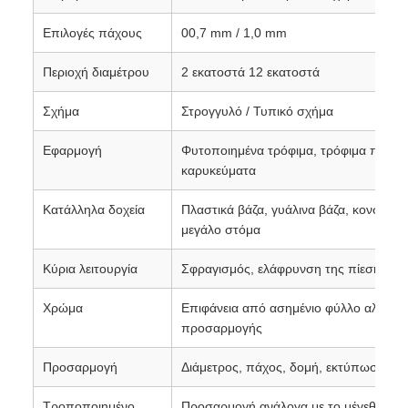
Επιλογές πάχους
00,7 mm / 1,0 mm
Περιοχή διαμέτρου
2 εκατοστά 12 εκατοστά
Σχήμα
Στρογγυλό / Τυπικό σχήμα
Εφαρμογή
Φυτοποιημένα τρόφιμα, τρόφιμα που π
καρυκεύματα
Κατάλληλα δοχεία
Πλαστικά βάζα, γυάλινα βάζα, κονσέρβ
μεγάλο στόμα
Κύρια λειτουργία
Σφραγισμός, ελάφρυνση της πίεσης, αν
Χρώμα
Επιφάνεια από ασημένιο φύλλο αλουμινί
προσαρμογής
Προσαρμογή
Διάμετρος, πάχος, δομή, εκτύπωση, πε
Τροποποιημένο
Προσαρμογή ανάλογα με το μέγεθος και