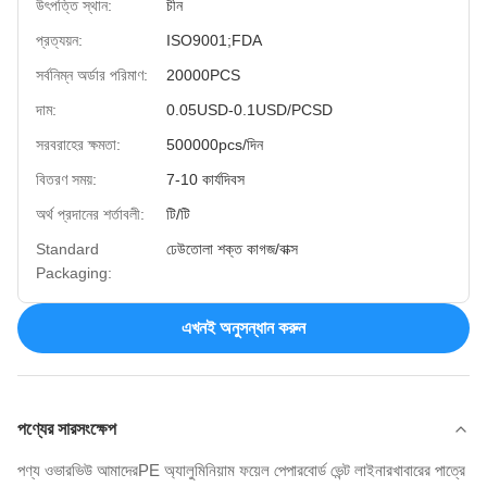
উৎপত্তি স্থান:
চীন
প্রত্যয়ন:
ISO9001;FDA
সর্বনিম্ন অর্ডার পরিমাণ:
20000PCS
দাম:
0.05USD-0.1USD/PCSD
সরবরাহের ক্ষমতা:
500000pcs/দিন
বিতরণ সময়:
7-10 কার্যদিবস
অর্থ প্রদানের শর্তাবলী:
টি/টি
Standard
ঢেউতোলা শক্ত কাগজ/বাক্স
Packaging:
এখনই অনুসন্ধান করুন
পণ্যের সারসংক্ষেপ
পণ্য ওভারভিউ আমাদেরPE অ্যালুমিনিয়াম ফয়েল পেপারবোর্ড ভেন্ট লাইনারখাবারের পাত্রে