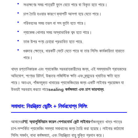
সংরক্ষণের সময় পাত্রটি ফুলে যেতে পারে বা বিকৃত হতে পারে।
চাপ তৈরি হওয়ার কারণে ক্যাপটি আলগা হয়ে যেতে পারে।
পরিবহনের সময় তরল বা সস ফুটো হতে পারে।
প্যাকেজ খোলার সময় অস্বাভাবিক শব্দ হতে পারে।
তাক উপর পণ্য চেহারা প্রভাবিত হতে পারে.
গুরুতর ক্ষেত্রে, ধারকটি ফেটে যেতে পারে বা তার সিলিং কার্যকারিতা হারাতে
পারে।
খাদ্য রপ্তানিকারক এবং প্যাকেজিং সরবরাহকারীদের জন্য, এই সমস্যাগুলি গ্রাহকদের
অভিযোগ, পণ্যের রিটার্ন, উচ্চতর লজিস্টিক ক্ষতি এবং ব্র্যান্ডের খ্যাতির ক্ষতি হতে
পারে। অতএব, গাঁজনযুক্ত খাবারের প্যাকেজিংয়ের জন্য একটি লাইনার প্রয়োজন যা
উভয়ই সরবরাহ করতে পারে
sealing কর্মক্ষমতা এবং চাপ ভারসাম্য
.
সমাধান: নিয়ন্ত্রিত ভেন্টিং + নির্ভরযোগ্য সিলিং
আমাদের
PE অ্যালুমিনিয়াম ফয়েল পেপারবোর্ড ভেন্ট লাইনার
গাঁজনযুক্ত খাদ্য পাত্রে
চাপ-সম্পর্কিত প্যাকেজিং সমস্যা সমাধানের জন্য তৈরি করা হয়েছে। লাইনার কাঠামো
সিলিং সমর্থন, বাধা কর্মক্ষমতা, এবং নিয়ন্ত্রিত বায়ু মুক্তি প্রদান করে।