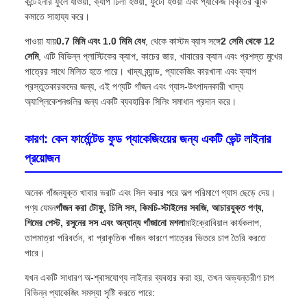
কন্টেইনার ফুলে যাওয়া, ক্যাপ ঢিলা হওয়া, ফুটো হওয়া এবং প্যাকেজ বিকৃতির ঝুঁকি
কমাতে সাহায্য করে।
পাওয়া যায়
0.7 মিমি এবং 1.0 মিমি বেধ
, থেকে কাস্টম ব্যাস সঙ্গে
2 সেমি থেকে 12
সেমি
, এটি বিভিন্ন প্লাস্টিকের ক্যাপ, কাচের জার, খাবারের ক্যান এবং প্রশস্ত মুখের
পাত্রের সাথে মিলিত হতে পারে। খাদ্য ব্র্যান্ড, প্যাকেজিং কারখানা এবং ক্যাপ
প্রস্তুতকারকদের জন্য, এই পণ্যটি গাঁজন এবং গ্যাস-উৎপাদনকারী খাদ্য
অ্যাপ্লিকেশনগুলির জন্য একটি ব্যবহারিক সিলিং সমাধান প্রদান করে।
কারণ: কেন ফার্মেন্টেড ফুড প্যাকেজিংয়ের জন্য একটি ভেন্ট লাইনার
প্রয়োজন
অনেক গাঁজনযুক্ত খাবার ভরাট এবং সিল করার পরে অল্প পরিমাণে গ্যাস ছেড়ে দেয়।
পণ্য যেমন
গাঁজন করা টোফু, চিলি সস, কিমচি-স্টাইলের সবজি, আচারযুক্ত পণ্য,
শিমের পেস্ট, রসুনের সস এবং অন্যান্য গাঁজানো মশলা
মাইক্রোবিয়াল কার্যকলাপ,
তাপমাত্রা পরিবর্তন, বা প্রাকৃতিক গাঁজন কারণে পাত্রের ভিতরে চাপ তৈরি করতে
পারে।
যখন একটি সাধারণ অ-শ্বাসযোগ্য লাইনার ব্যবহার করা হয়, তখন অভ্যন্তরীণ চাপ
বিভিন্ন প্যাকেজিং সমস্যা সৃষ্টি করতে পারে: