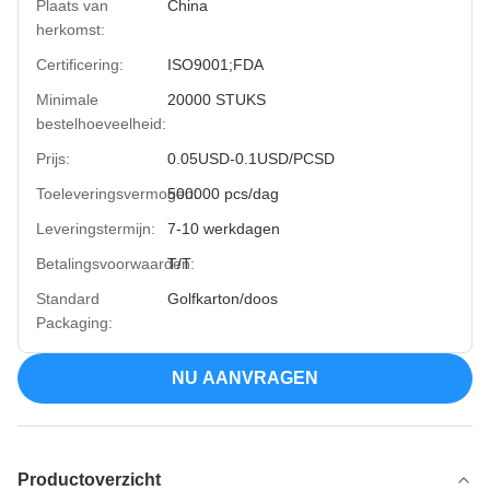
Plaats van
China
herkomst:
Certificering:
ISO9001;FDA
Minimale
20000 STUKS
bestelhoeveelheid:
Prijs:
0.05USD-0.1USD/PCSD
Toeleveringsvermogen:
500000 pcs/dag
Leveringstermijn:
7-10 werkdagen
Betalingsvoorwaarden:
T/T
Standard
Golfkarton/doos
Packaging:
NU AANVRAGEN
Productoverzicht