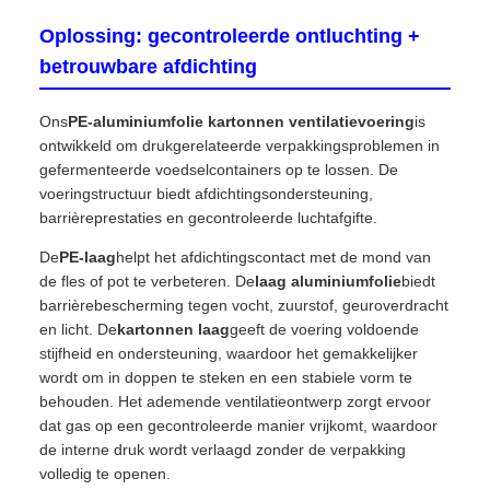
Oplossing: gecontroleerde ontluchting +
betrouwbare afdichting
Ons
PE-aluminiumfolie kartonnen ventilatievoering
is
ontwikkeld om drukgerelateerde verpakkingsproblemen in
gefermenteerde voedselcontainers op te lossen. De
voeringstructuur biedt afdichtingsondersteuning,
barrièreprestaties en gecontroleerde luchtafgifte.
De
PE-laag
helpt het afdichtingscontact met de mond van
de fles of pot te verbeteren. De
laag aluminiumfolie
biedt
barrièrebescherming tegen vocht, zuurstof, geuroverdracht
en licht. De
kartonnen laag
geeft de voering voldoende
stijfheid en ondersteuning, waardoor het gemakkelijker
wordt om in doppen te steken en een stabiele vorm te
behouden. Het ademende ventilatieontwerp zorgt ervoor
dat gas op een gecontroleerde manier vrijkomt, waardoor
de interne druk wordt verlaagd zonder de verpakking
volledig te openen.