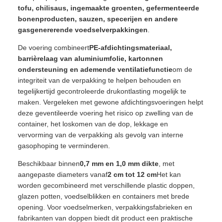
tofu, chilisaus, ingemaakte groenten, gefermenteerde
bonenproducten, sauzen, specerijen en andere
gasgenererende voedselverpakkingen
.
De voering combineert
PE-afdichtingsmateriaal,
barrièrelaag van aluminiumfolie, kartonnen
ondersteuning en ademende ventilatiefunctie
om de
integriteit van de verpakking te helpen behouden en
tegelijkertijd gecontroleerde drukontlasting mogelijk te
maken. Vergeleken met gewone afdichtingsvoeringen helpt
deze geventileerde voering het risico op zwelling van de
container, het loskomen van de dop, lekkage en
vervorming van de verpakking als gevolg van interne
gasophoping te verminderen.
Beschikbaar binnen
0,7 mm en 1,0 mm dikte
, met
aangepaste diameters vanaf
2 cm tot 12 cm
Het kan
worden gecombineerd met verschillende plastic doppen,
glazen potten, voedselblikken en containers met brede
opening. Voor voedselmerken, verpakkingsfabrieken en
fabrikanten van doppen biedt dit product een praktische