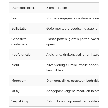
Diameterbereik
2 cm – 12 cm
Vorm
Ronde/aangepaste gestanste vorm
Sollicitatie
Gefermenteerd voedsel, gasgenererend 
Geschikte
Plastic potten, glazen potten, voedselbl
containers
opening
Hoofdfunctie
Afdichting, drukontlasting, anti-zwelling
Kleur
Zilverkleurig aluminiumfolie oppervlak /
beschikbaar
Maatwerk
Diameter, dikte, structuur, bedrukking, 
MOQ
Aangepast volgens maat- en bestelverei
Verpakking
Zak + doos of op maat gemaakte export