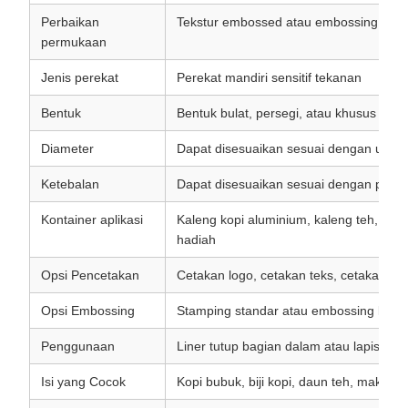
Perbaikan
Tekstur embossed atau embossing logo
permukaan
Jenis perekat
Perekat mandiri sensitif tekanan
Bentuk
Bentuk bulat, persegi, atau khusus
Diameter
Dapat disesuaikan sesuai dengan ukura
Ketebalan
Dapat disesuaikan sesuai dengan pers
Kontainer aplikasi
Kaleng kopi aluminium, kaleng teh, kal
hadiah
Opsi Pencetakan
Cetakan logo, cetakan teks, cetakan pol
Opsi Embossing
Stamping standar atau embossing logo
Penggunaan
Liner tutup bagian dalam atau lapisan
Isi yang Cocok
Kopi bubuk, biji kopi, daun teh, makana