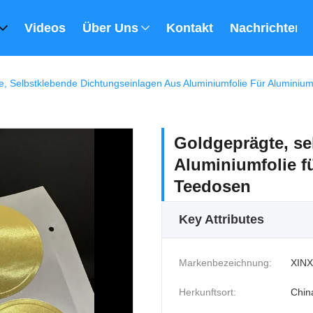
Videos
Über Uns
Kontakt
Nachrichten
e, Selbstklebende Dichtungseinlagen Aus Aluminiumfolie Für Alumini
Goldgeprägte, se
Aluminiumfolie 
Teedosen
Key Attributes
Markenbezeichnung:
XINX
Herkunftsort:
Chin