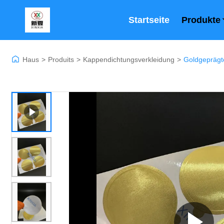
Startseite
Produkte
Haus
>
Produits
>
Kappendichtungsverkleidung
>
Goldgeprägt