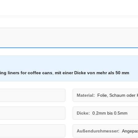
ing liners for coffee cans
,
mit einer Dicke von mehr als 50 mm
Material:
Folie, Schaum oder 
Dicke:
0.2mm bis 0.5mm
Außendurchmesser:
Angepas