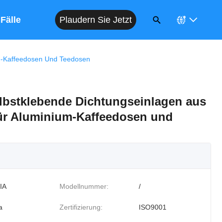
Plaudern Sie Jetzt
Fälle
um-Kaffeedosen Und Teedosen
lbstklebende Dichtungseinlagen aus
für Aluminium-Kaffeedosen und
IA
Modellnummer:
/
a
Zertifizierung:
ISO9001