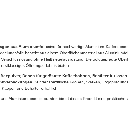
agen aus Aluminiumfolie
sind für hochwertige Aluminium-Kaffeedose
iegelungsfolie besteht aus einem Oberflächenmaterial aus Aluminiumfol
e Verschlusslösung ohne Heißsiegelausrüstung. Die goldgeprägte Oberflä
erstklassiges Öffnungserlebnis bieten.
ffeepulver, Dosen für geröstete Kaffeebohnen, Behälter für losen 
enkverpackungen
. Kundenspezifische Größen, Stärken, Logoprägungen
Kappen und Behälter erhältlich.
 und Aluminiumdosenlieferanten bietet dieses Produkt eine praktische 