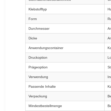
Klebstofftyp
Ha
Form
Ru
Durchmesser
A
Dicke
An
Anwendungscontainer
Ka
Druckoption
Lo
Prägeoption
St
Verwendung
I
Passende Inhalte
Ka
Verpackung
Be
Mindestbestellmenge
Ba