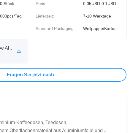
0 Stück
Preis:
0.05USD-0.1USD
000pcs/Tag
Lieferzeit:
7-10 Werktage
Standard Packaging:
Wellpappe/Karton
XINXIA Self Adhesive Aluminum Foil Sealing Liner Technical Specification Sheet.pdf
Fragen Sie jetzt nach.
luminium-Kaffeedosen, Teedosen,
nem Oberflächenmaterial aus Aluminiumfolie und ...