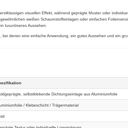
erstklassigen visuellen Effekt, während geprägte Muster oder individue
u gewöhnlichen weißen Schaumstoffeinlagen oder einfachen Folienvers
n luxuriöseres Aussehen.
te, bei denen eine einfache Anwendung, ein gutes Aussehen und ein gru
ezifikation
ldgeprägte, selbstklebende Dichtungseinlage aus Aluminiumfolie
uminiumfolie / Klebeschicht / Trägermaterial
old
prägte Textur oder individuelle Logoprägung