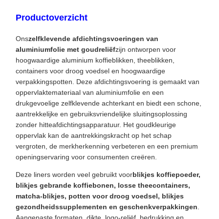
Productoverzicht
Ons
zelfklevende afdichtingsvoeringen van
aluminiumfolie met goudreliëf
zijn ontworpen voor
hoogwaardige aluminium koffieblikken, theeblikken,
containers voor droog voedsel en hoogwaardige
verpakkingspotten. Deze afdichtingsvoering is gemaakt van
oppervlaktemateriaal van aluminiumfolie en een
drukgevoelige zelfklevende achterkant en biedt een schone,
aantrekkelijke en gebruiksvriendelijke sluitingsoplossing
zonder hitteafdichtingsapparatuur. Het goudkleurige
oppervlak kan de aantrekkingskracht op het schap
vergroten, de merkherkenning verbeteren en een premium
openingservaring voor consumenten creëren.
Deze liners worden veel gebruikt voor
blikjes koffiepoeder,
blikjes gebrande koffiebonen, losse theecontainers,
matcha-blikjes, potten voor droog voedsel, blikjes
gezondheidssupplementen en geschenkverpakkingen
.
Aangepaste formaten, dikte, logo-reliëf, bedrukking en