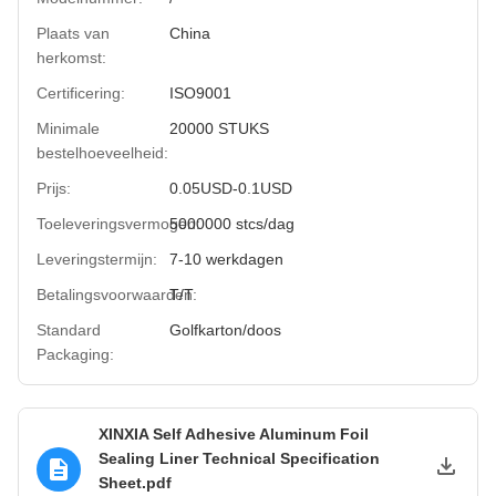
Plaats van
China
herkomst:
Certificering:
ISO9001
Minimale
20000 STUKS
bestelhoeveelheid:
Prijs:
0.05USD-0.1USD
Toeleveringsvermogen:
5000000 stcs/dag
Leveringstermijn:
7-10 werkdagen
Betalingsvoorwaarden:
T/T
Standard
Golfkarton/doos
Packaging:
XINXIA Self Adhesive Aluminum Foil
Sealing Liner Technical Specification
Sheet.pdf