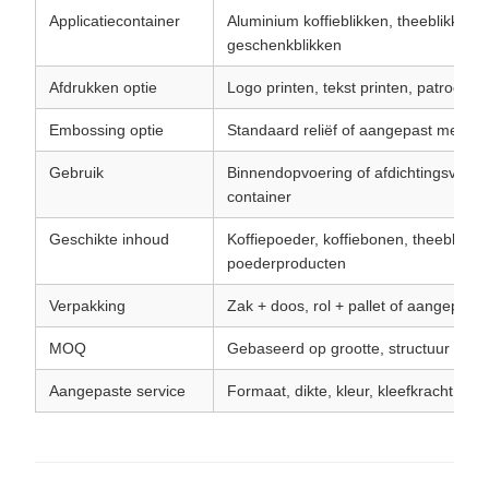
Applicatiecontainer
Aluminium koffieblikken, theeblikken,
geschenkblikken
Afdrukken optie
Logo printen, tekst printen, patroon p
Embossing optie
Standaard reliëf of aangepast merklogo
Gebruik
Binnendopvoering of afdichtingsvoer
container
Geschikte inhoud
Koffiepoeder, koffiebonen, theeblader
poederproducten
Verpakking
Zak + doos, rol + pallet of aangepast
MOQ
Gebaseerd op grootte, structuur en a
Aangepaste service
Formaat, dikte, kleur, kleefkracht, reli