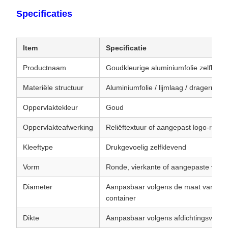
Specificaties
Item
Specificatie
Productnaam
Goudkleurige aluminiumfolie zelfkleve
Materiële structuur
Aluminiumfolie / lijmlaag / dragermate
Oppervlaktekleur
Goud
Oppervlakteafwerking
Reliëftextuur of aangepast logo-reliëf
Kleeftype
Drukgevoelig zelfklevend
Vorm
Ronde, vierkante of aangepaste vorm
Diameter
Aanpasbaar volgens de maat van de 
container
Dikte
Aanpasbaar volgens afdichtingsvereis