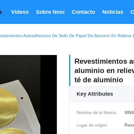
s
Videos
Sobre Nosotros
Contacto
Noticias
C
estimientos Autoadhesivos De Sello De Papel De Aluminio En Relieve
Revestimientos a
aluminio en relie
té de aluminio
Key Attributes
Nombre de la Marca:
XINX
Lugar de origen:
Porc