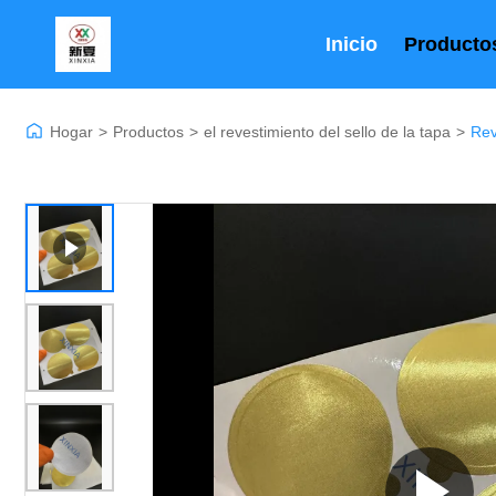
Inicio
Producto
Hogar
>
Productos
>
el revestimiento del sello de la tapa
>
Rev