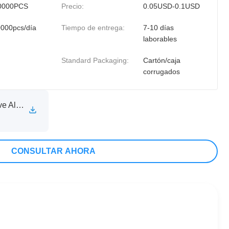
0000PCS
Precio:
0.05USD-0.1USD
000pcs/día
Tiempo de entrega:
7-10 días
laborables
Standard Packaging:
Cartón/caja
corrugados
XINXIA Self Adhesive Aluminum Foil Sealing Liner Technical Specification Sheet.pdf
CONSULTAR AHORA