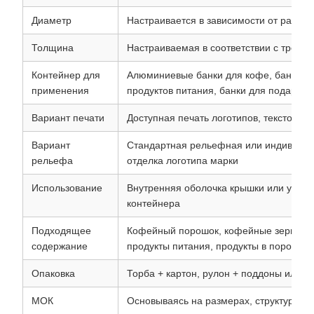
Диаметр
Настраивается в зависимости от разме
Толщина
Настраиваемая в соответствии с требо
Контейнер для
Алюминиевые банки для кофе, банки для
применения
продуктов питания, банки для подарков
Вариант печати
Доступная печать логотипов, текстовая 
Вариант
Стандартная рельефная или индивиду
рельефа
отделка логотипа марки
Использование
Внутренняя оболочка крышки или уплот
контейнера
Подходящее
Кофейный порошок, кофейные зерна, ча
содержание
продукты питания, продукты в порошке
Опаковка
Торба + картон, рулон + поддоны или и
МОК
Основываясь на размерах, структуре и 