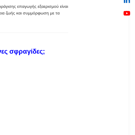
φράγισης επαγωγής εξαερισμού είναι
εια ζωής και συμμόρφωση με τα
νες σφραγίδες;