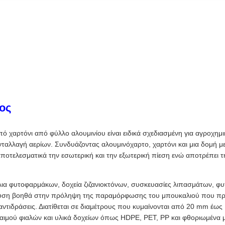
ος
 χαρτόνι από φύλλο αλουμινίου είναι ειδικά σχεδιασμένη για αγροχημ
ταλλαγή αερίων. Συνδυάζοντας αλουμινόχαρτο, χαρτόνι και μια δομή μ
ποτελεσματικά την εσωτερική και την εξωτερική πίεση ενώ αποτρέπει τ
ια φυτοφαρμάκων, δοχεία ζιζανιοκτόνων, συσκευασίες λιπασμάτων, φυτ
δυση βοηθά στην πρόληψη της παραμόρφωσης του μπουκαλιού που προ
αντιδράσεις. Διατίθεται σε διαμέτρους που κυμαίνονται από 20 mm έω
η λαιμού φιαλών και υλικά δοχείων όπως HDPE, PET, PP και φθοριωμένα 