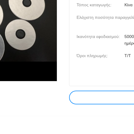
Τόπος καταγωγής:
Κίνα
Ελάχιστη ποσότητα παραγγελί
Ικανότητα εφοδιασμού:
5000
ημέρ
Όροι πληρωμής:
T/T