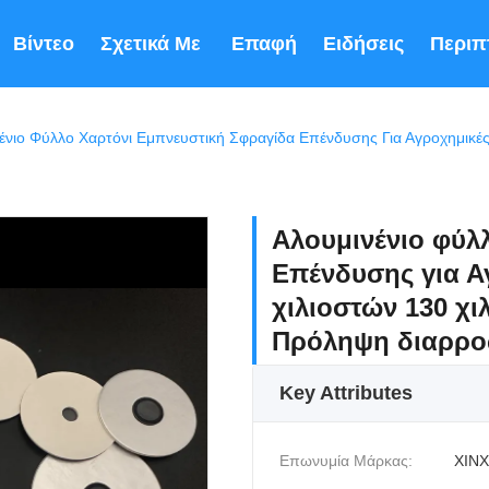
Βίντεο
Σχετικά Με Εμάς
Επαφή
Ειδήσεις
Περιπ
Αλουμινένιο φύλ
Επένδυσης για Α
χιλιοστών 130 χ
Πρόληψη διαρρ
Key Attributes
Επωνυμία Μάρκας:
XINX