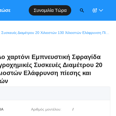
Συνομιλία Τώρα
τώσεις
Αλουμινένιο Φύλλο Χαρτόνι Εμπνευστική Σφραγίδα Επένδυσης Για Αγροχημικές Συσκευές Διαμέτρου 20 Χιλιοστών 130 Χιλιοστών Ελάφρυνση Πίεσης Και Πρόληψη Διαρροών
λο χαρτόνι Εμπνευστική Σφραγίδα
γροχημικές Συσκευές Διαμέτρου 20
ιλιοστών Ελάφρυνση πίεσης και
οών
IA
Αριθμός μοντέλου:
/