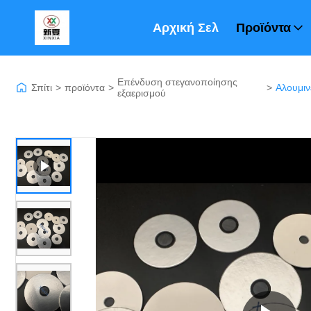
Αρχική Σελίδα
Προϊόντα
Επένδυση στεγανοποίησης
Σπίτι
>
προϊόντα
>
>
εξαερισμού