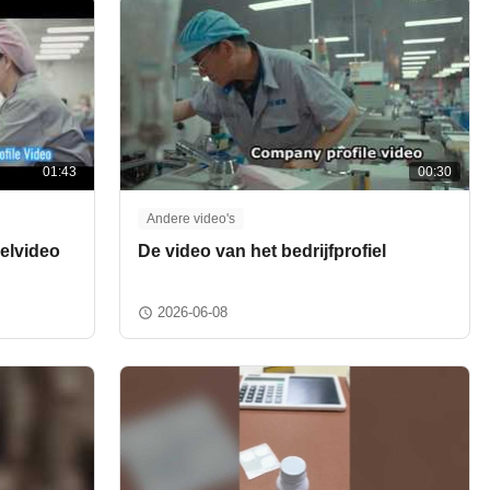
01:43
00:30
Andere video's
ielvideo
De video van het bedrijfprofiel
2026-06-08