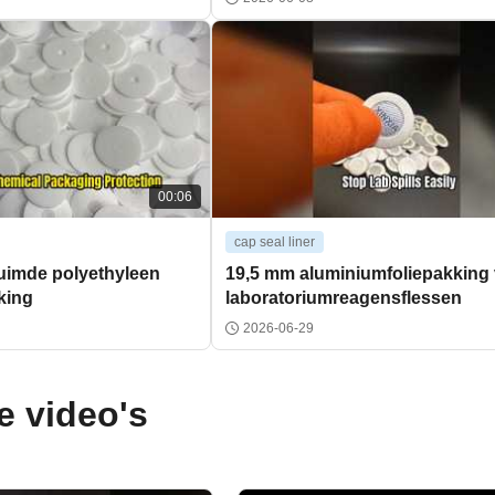
00:06
cap seal liner
uimde polyethyleen
19,5 mm aluminiumfoliepakking
king
laboratoriumreagensflessen
2026-06-29
e video's