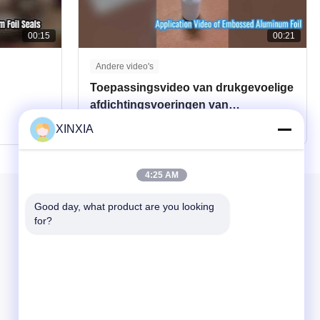
00:15
00:21
Andere video's
Toepassingsvideo van drukgevoelige
afdichtingsvoeringen van
aluminiumfolie met reliëf
2026-05-22
XINXIA
4:25 AM
Onze Nieuwsbrief
Good day, what product are you looking 
for?
Abonneer u op onze nieuwsbrief voor kortingen en meer.