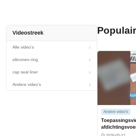
Populair
Videostreek
Alle video's
siliconeo-ring
cap seal liner
Andere video's
Andere video's
Toepassingsvi
afdichtingsvoe
aluminiumfolie 
2026-05-22