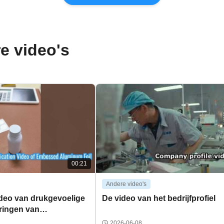
e video's
00:21
Andere video's
deo van drukgevoelige
De video van het bedrijfprofiel
ringen van
met reliëf
2026-06-08