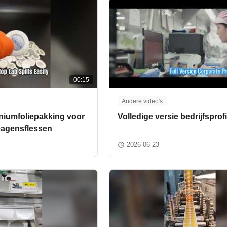
00:15
Andere video's
niumfoliepakking voor
Volledige versie bedrijfsprof
eagensflessen
2026-06-23