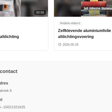
00:08
Andere video's
Zelfklevende aluminiumfolie
afdichting
afdichtingsvoering
2026-05-25
 contact
dres
abriek 6
el
6--15021321625