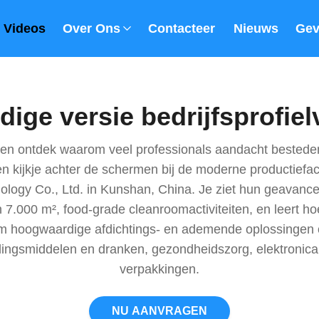
Videos
Over Ons
Contacteer Ons
Nieuws
Gev
dige versie bedrijfsprofie
ht en ontdek waarom veel professionals aandacht bested
 kijkje achter de schermen bij de moderne productiefacil
ology Co., Ltd. in Kunshan, China. Je ziet hun geavance
7.000 m², food-grade cleanroomactiviteiten, en leert h
am hoogwaardige afdichtings- en ademende oplossingen o
ingsmiddelen en dranken, gezondheidszorg, elektronica 
verpakkingen.
NU AANVRAGEN