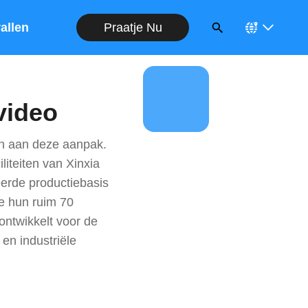
Praatje Nu
allen
lvideo
en aan deze aanpak.
iteiten van Xinxia
erde productiebasis
oe hun ruim 70
ntwikkelt voor de
en industriële