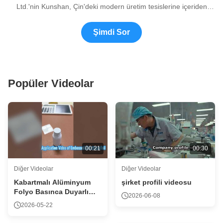
Ltd.'nin Kunshan, Çin'deki modern üretim tesislerine içeriden
bakmak için bize katılın. 7.000'den fazla metrekarelik gelişmiş
üretim üssünü, gıda sınıfı temiz oda operasyonlarını görecek ve
Şimdi Sor
70'i aşkın profesyonel ekibinin yiyecek ve içecek, sağlık
hizmetleri, elektronik ve endüstriyel ambalaj sektörleri için nasıl
yüksek performanslı sızdırmazlık ve nefes alabilen çözümler
geliştirdiğini öğreneceksiniz.
Popüler Videolar
00:21
00:30
Diğer Videolar
Diğer Videolar
Kabartmalı Alüminyum
şirket profili videosu
Folyo Basınca Duyarlı
2026-06-08
Sızdırmazlık
2026-05-22
Gömleklerinin Uygulama
Videosu