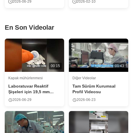
2026-06-29
2026-02-10
En Son Videolar
00:15
01:43
Kapak mühürlenmesi
Diğer Videolar
Laboratuvar Reaktif
Tam Sürüm Kurumsal
Şişeleri için 19,5 mm
Profil Videosu
Alüminyum Folyo Conta
2026-06-29
2026-06-23