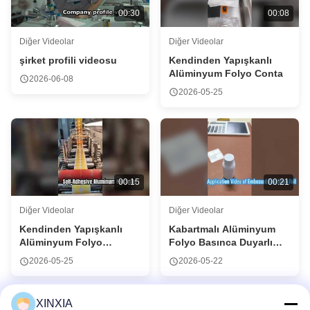
00:30
00:08
Diğer Videolar
Diğer Videolar
şirket profili videosu
Kendinden Yapışkanlı
Alüminyum Folyo Conta
2026-06-08
2026-05-25
00:15
00:21
Diğer Videolar
Diğer Videolar
Kendinden Yapışkanlı
Kabartmalı Alüminyum
Alüminyum Folyo
Folyo Basınca Duyarlı
Sızdırmazlık Astarı
Sızdırmazlık
2026-05-25
2026-05-22
Gömleklerinin Uygulama
Videosu
XINXIA