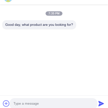
Video Bölgesi
7:35 PM
Tüm Videolar
Good day, what product are you looking for?
Silikon O halka
Kapak mühürlenmesi
Diğer Videolar
Ana Sayfa
Ürünler
VİDEOLAR
Hakkımızda
Fabrika Turu
Kalite Kontrol
Bize Ulaşın
Teklif Isteği
© 2026 XINXIA New Material Co., Ltd. All Rights Reserved.