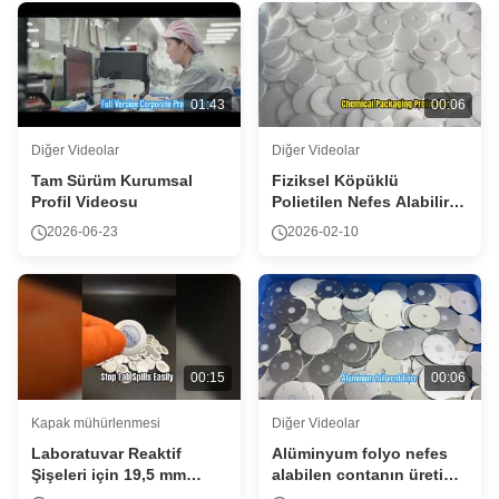
01:43
00:06
Diğer Videolar
Diğer Videolar
Tam Sürüm Kurumsal
Fiziksel Köpüklü
Profil Videosu
Polietilen Nefes Alabilir
Conta
2026-06-23
2026-02-10
00:15
00:06
Kapak mühürlenmesi
Diğer Videolar
Laboratuvar Reaktif
Alüminyum folyo nefes
Şişeleri için 19,5 mm
alabilen contanın üretim
Alüminyum Folyo Conta
süreci