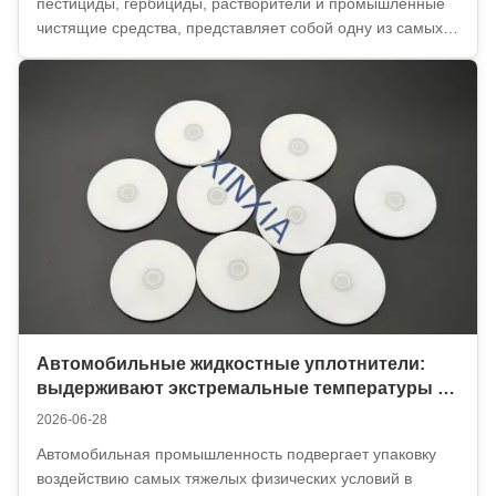
пестициды, гербициды, растворители и промышленные
чистящие средства, представляет собой одну из самых
сложных задач в упаковочной промышленности.
Стандартный пищевой вкладыш индукционной крышки
быстро разрушается, расслаивается или растворяется
по...
Автомобильные жидкостные уплотнители:
выдерживают экстремальные температуры и
грубое обращение
2026-06-28
Автомобильная промышленность подвергает упаковку
воздействию самых тяжелых физических условий в