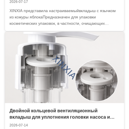
2026-07-17
XINXIA представила настраиваемыйвкладыш с язычком
из кожуры яблокаПредназначен для упаковки
косметических упаковок, в частности, очищающих
подушечек, подушечек с тонером, отшелушивающих
подушечек, подушечек для ухода за лицом и других
предварительно насыщенных косметических продуктов,
популярных на ...
Двойной кольцевой вентиляционный
вкладыш для уплотнения головки насоса и
сброса давления
2026-07-14