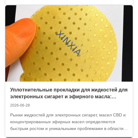
молоко.Многие из этих продуктов используют
ультравысокотемпературную (UHT) обработку и
асептическую или продленную срок годности (ESL)
упаковку, чтобы достичь по...
Уплотнительные прокладки для жидкостей для
электронных сигарет и эфирного масла:
покорение агрессивных составов и
2026-06-28
требований, защищенных от детей
Рынки жидкостей для электронных сигарет, масел CBD и
концентрированных эфирных масел определяются
быстрым ростом и уникальными проблемами в области
разработки упаковки. Жидкие составы этих категорий,