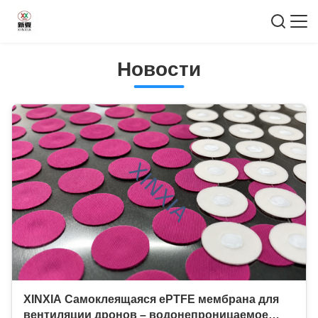
Новости
XINXIA Самоклеящаяся ePTFE мембрана для
вентиляции дронов – водонепроницаемое