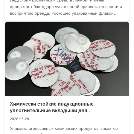
процветает благодаря чувственной привлекательности и
восприятию бренда. Роскошно упакованный флакон
сыворотки или яркая упаковка шампуня несут
потребителю обещание качества. Неотъемлемой частью
этого обещания является невидимый, но жизненно
важный вкладыш ...
Химически стойкие индукционные
уплотнительные вкладыши для
агрохимикатов и промышленных
2026-06-28
растворителей
Упаковка агрессивных химических продуктов, таких как