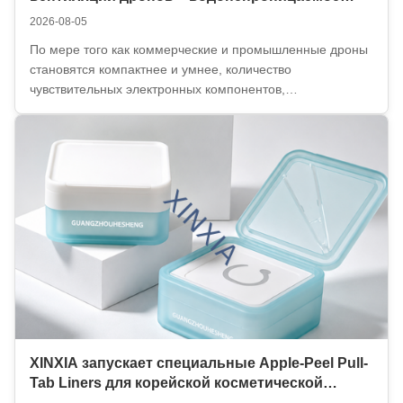
решение для выравнивания давления в
2026-08-05
электронике БПЛА
По мере того как коммерческие и промышленные дроны
становятся компактнее и умнее, количество
чувствительных электронных компонентов,
устанавливаемых внутри корпусов БПЛА, продолжает
расти. Полетные контроллеры, камеры, модули связи,
датчики, системы GPS, регуляторы оборотов и другая
электроника выде...
XINXIA запускает специальные Apple-Peel Pull-
Tab Liners для корейской косметической
упаковки