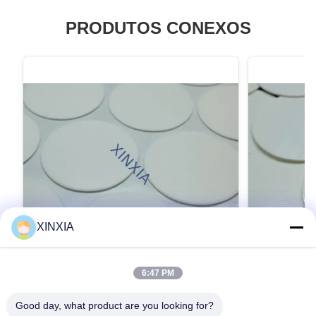
PRODUTOS CONEXOS
XINXIA
6:47 PM
Revestimento de espuma adesiva para
PE revesti
tampas de frascos de creme cosmético
revestiment
Good day, what product are you looking for?