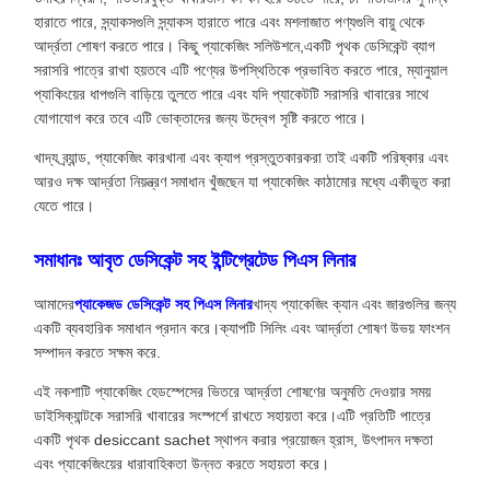
হারাতে পারে, স্ন্যাকসগুলি স্ন্যাকস হারাতে পারে এবং মশলাজাত পণ্যগুলি বায়ু থেকে
আর্দ্রতা শোষণ করতে পারে। কিছু প্যাকেজিং সলিউশনে,একটি পৃথক ডেসিকেন্ট ব্যাগ
সরাসরি পাত্রে রাখা হয়তবে এটি পণ্যের উপস্থিতিকে প্রভাবিত করতে পারে, ম্যানুয়াল
প্যাকিংয়ের ধাপগুলি বাড়িয়ে তুলতে পারে এবং যদি প্যাকেটটি সরাসরি খাবারের সাথে
যোগাযোগ করে তবে এটি ভোক্তাদের জন্য উদ্বেগ সৃষ্টি করতে পারে।
খাদ্য ব্র্যান্ড, প্যাকেজিং কারখানা এবং ক্যাপ প্রস্তুতকারকরা তাই একটি পরিষ্কার এবং
আরও দক্ষ আর্দ্রতা নিয়ন্ত্রণ সমাধান খুঁজছেন যা প্যাকেজিং কাঠামোর মধ্যে একীভূত করা
যেতে পারে।
সমাধানঃ আবৃত ডেসিকেন্ট সহ ইন্টিগ্রেটেড পিএস লিনার
আমাদের
প্যাকেজড ডেসিকেন্ট সহ পিএস লিনার
খাদ্য প্যাকেজিং ক্যান এবং জারগুলির জন্য
একটি ব্যবহারিক সমাধান প্রদান করে।ক্যাপটি সিলিং এবং আর্দ্রতা শোষণ উভয় ফাংশন
সম্পাদন করতে সক্ষম করে.
এই নকশাটি প্যাকেজিং হেডস্পেসের ভিতরে আর্দ্রতা শোষণের অনুমতি দেওয়ার সময়
ডাইসিক্যান্টকে সরাসরি খাবারের সংস্পর্শে রাখতে সহায়তা করে।এটি প্রতিটি পাত্রে
একটি পৃথক desiccant sachet স্থাপন করার প্রয়োজন হ্রাস, উৎপাদন দক্ষতা
এবং প্যাকেজিংয়ের ধারাবাহিকতা উন্নত করতে সহায়তা করে।