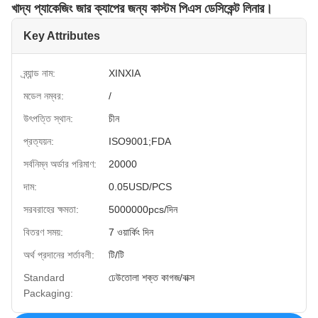
খাদ্য প্যাকেজিং জার ক্যাপের জন্য কাস্টম পিএস ডেসিকেন্ট লিনার।
Key Attributes
ব্র্যান্ড নাম:
XINXIA
মডেল নম্বর:
/
উৎপত্তি স্থান:
চীন
প্রত্যয়ন:
ISO9001;FDA
সর্বনিম্ন অর্ডার পরিমাণ:
20000
দাম:
0.05USD/PCS
সরবরাহের ক্ষমতা:
5000000pcs/দিন
বিতরণ সময়:
7 ওয়ার্কিং দিন
অর্থ প্রদানের শর্তাবলী:
টি/টি
Standard
ঢেউতোলা শক্ত কাগজ/বাক্স
Packaging: