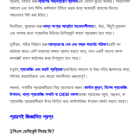
প্রথমে, নিশ্চিত করুন
ক্যাপের অভ্যন্তরীণ ব্যাসার্ধ
এবং বোতল মুখের আকার। স্থিতিশীল
সমাবেশ এবং ভাল সিলিং কর্মক্ষমতা নিশ্চিত করার জন্য আকারটি ক্যাপের ভিতরে
শক্তভাবে ফিট করা উচিত।
দ্বিতীয়ত, মূল্যায়ন করুন
খাদ্য পণ্যের আর্দ্রতা সংবেদনশীলতা
চা, গুঁড়া, খিঁচুনি স্ন্যাকস
এবং মশলার মতো পণ্যগুলির বিভিন্ন ডিসিক্যান্ট ক্ষমতা প্রয়োজন হতে পারে।
তৃতীয়ত, সঠিক নির্বাচন করুন
আস্তরণের বেধ এবং শুষ্ক পদার্থের পরিমাণ
একটি ঘন
কাঠামো আরও বেশি শুকানোর ক্ষমতা প্রদান করতে পারে, যখন একটি পাতলা নকশা
কমপ্যাক্ট ক্যাপ কাঠামোর জন্য উপযুক্ত হতে পারে।
চতুর্থত,
প্যাকেজিং এবং ভরাট প্রক্রিয়া
স্বয়ংক্রিয় সমাবেশ বা উচ্চ-গতির উত্পাদনের জন্য,
লাইনার ধারাবাহিকতা এবং মাত্রা সহনশীলতা গুরুত্বপূর্ণ।
পঞ্চমত, পণ্যটির প্রয়োজনীয়তা নিয়ে আলোচনা করুন।
কাস্টম মুদ্রণ, বিশেষ প্যাকেজিং
উপাদান, খাদ্য প্যাকেজিং সম্মতি বা OEM নকশা
আমরা গ্রাহকের নমুনা, অঙ্কন, বা
প্যাকেজিং প্রয়োজনীয়তা উপর ভিত্তি করে কাস্টমাইজড উন্নয়ন সমর্থন করতে পারেন।
প্রায়শই জিজ্ঞাসিত প্রশ্ন
1পিএস ডেসিকেন্ট লিনার কি?