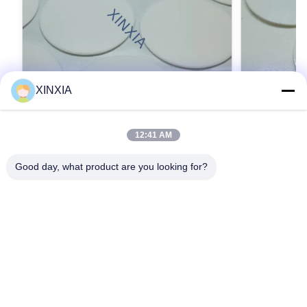
XINXIA
12:41 AM
কসমেটিক ক্রিম জারের ক্যাপের জন্য আঠালো ফোম লাইনার
PE রাসায়নিক ফো
ফিজিক্যাল ফোম / কেমিক্যাল ফোম / ইলেকট্রন বিম ক্রস-
ফোম লাইনার কনটে
Good day, what product are you looking for?
লিঙ্কড ফোম লাইনার
কার্যকর সিলিং সম
Adhesive Foam Liner for Cosmetic Cream Jar
PE Chemical F
Caps Physical Foam / Chemical Foam /
Effective Seal
Electron Beam Cross-Linked Foam Liner Meta
Product Descr
Title Adhesive Foam Liner for Cosmetic Cream
সেরা দাম পান
Liner is a reli
Jar Caps | Physical / Chemical / Cross-Linked
material desig
Foam | XINXIA Meta Description High-quality
packaging app
adhesive foam liners for cosmetic cream jar
advanced chem
caps. Available in physical foam, chemical
liner features 
foam, and electron beam cross-linked foam
ensures excell
structures. Custom sizes, clean fit, reliable
durability. It 