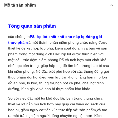
Mô tả sản phẩm
Tổng quan sản phẩm
của chúng ta
PS lớp lót chất khô cho nắp lọ đóng gói
thực phẩm
là một thành phần niêm phong chức năng được
thiết kế để kết hợp lớp phủ, kiểm soát độ ẩm và bảo vệ sản
phẩm trong một dung dịch.Các lớp lót được thực hiện với
một cấu trúc đệm niêm phong PS và tích hợp một chất khô
nhỏ bọc bên trong, giúp hấp thụ độ ẩm bên trong bao bì sau
khi niêm phong. Nó đặc biệt phù hợp với các thùng đóng gói
thực phẩm đòi hỏi điều kiện lưu trữ khô, chẳng hạn như lon
đồ ăn nhẹ, lọ kẹo, thùng trà,hộp bột cà phê, chai bột dinh
dưỡng, bình gia vị và bao bì thực phẩm khô khác.
So với việc đặt một túi khô độc lập bên trong thùng chứa,
thiết kế lót nắp mũ tích hợp này giúp cải thiện độ sạch của
bao bì, giảm nguy cơ tiếp xúc trực tiếp với sản phẩm,và tạo
ra một trải nghiệm người dùng chuyên nghiệp hơn. Kích