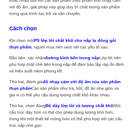
khác nhau.Đối với các sản phẩm thực phẩm khô nhạy cảm
với độ ẩm, giải pháp này giúp duy trì chất lượng sản phẩm
trong quá trình lưu trữ và vận chuyển.
Cách chọn
Khi chọn một
PS lớp lót chất khô cho nắp lọ đóng gói
thực phẩm
, người mua nên xem xét các yếu tố sau:
Đầu tiên, xác nhận
đường kính bên trong nắp
Lớp lót nên
phù hợp chặt chẽ bên trong nắp để đảm bảo lắp ráp ổn định
và hiệu suất niêm phong tốt.
Thứ hai, đánh giá
độ nhạy cảm với độ ẩm của sản phẩm
thực phẩm
Các sản phẩm như trà, bột, đồ ăn nhẹ giòn và
gia vị có thể yêu cầu dung lượng chất khô khác nhau.
Thứ ba, chọn đúng
Độ dày lớp lót và lượng chất khô
Một
cấu trúc dày hơn có thể cho phép dung lượng khô hơn,
trong khi một thiết kế mỏng hơn có thể phù hợp với các cấu
trúc nắp nhỏ gọn.