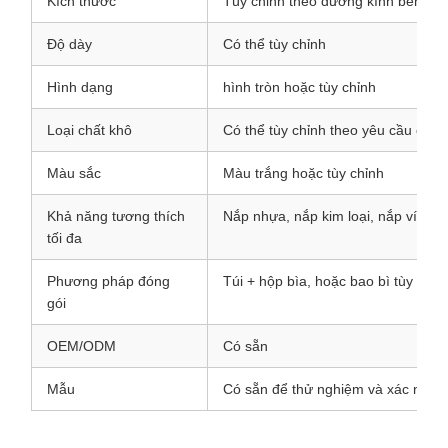
Kích thước
Tùy chỉnh theo đường kính bên tro
Độ dày
Có thể tùy chỉnh
Hình dạng
hình tròn hoặc tùy chỉnh
Loại chất khô
Có thể tùy chỉnh theo yêu cầu của
Màu sắc
Màu trắng hoặc tùy chỉnh
Khả năng tương thích
Nắp nhựa, nắp kim loại, nắp vít, n
tối đa
Phương pháp đóng
Túi + hộp bìa, hoặc bao bì tùy chỉn
gói
OEM/ODM
Có sẵn
Mẫu
Có sẵn để thử nghiệm và xác nhận