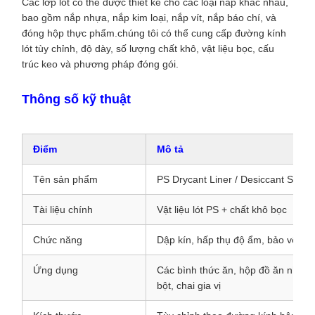
Các lớp lót có thể được thiết kế cho các loại nắp khác nhau,
bao gồm nắp nhựa, nắp kim loại, nắp vít, nắp báo chí, và
đóng hộp thực phẩm.chúng tôi có thể cung cấp đường kính
lót tùy chỉnh, độ dày, số lượng chất khô, vật liệu bọc, cấu
trúc keo và phương pháp đóng gói.
Thông số kỹ thuật
Điểm
Mô tả
Tên sản phẩm
PS Drycant Liner / Desiccant Seali
Tài liệu chính
Vật liệu lót PS + chất khô bọc
Chức năng
Dập kín, hấp thụ độ ẩm, bảo vệ ba
Ứng dụng
Các bình thức ăn, hộp đồ ăn nhẹ, h
bột, chai gia vị