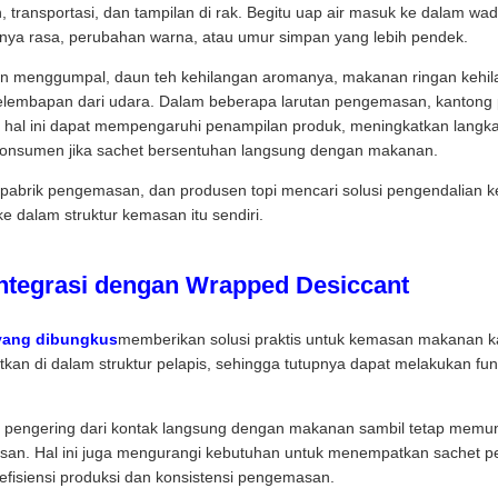
ransportasi, dan tampilan di rak. Begitu uap air masuk ke dalam wa
nya rasa, perubahan warna, atau umur simpan yang lebih pendek.
n menggumpal, daun teh kehilangan aromanya, makanan ringan kehi
embapan dari udara. Dalam beberapa larutan pengemasan, kantong p
 hal ini dapat mempengaruhi penampilan produk, meningkatkan lang
konsumen jika sachet bersentuhan langsung dengan makanan.
 pabrik pengemasan, dan produsen topi mencari solusi pengendalian k
ke dalam struktur kemasan itu sendiri.
rintegrasi dengan Wrapped Desiccant
 yang dibungkus
memberikan solusi praktis untuk kemasan makanan k
kan di dalam struktur pelapis, sehingga tutupnya dapat melakukan f
 pengering dari kontak langsung dengan makanan sambil tetap mem
an. Hal ini juga mengurangi kebutuhan untuk menempatkan sachet pen
isiensi produksi dan konsistensi pengemasan.