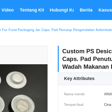
Video
Tentang Kita
Hubungi Kami
Berita
Kasus
er For Food Packaging Jar Caps. Pad Penutup Pengendalian Kelemba
Custom PS Desicc
Caps. Pad Penut
Wadah Makanan 
Key Attributes
Nama merek:
XINX
Tempat Asal:
Cina