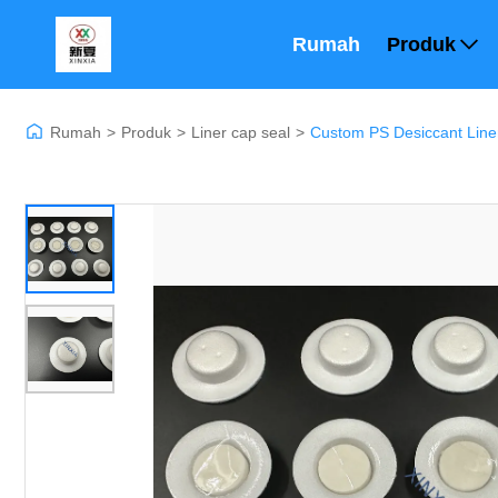
Rumah
Produk
Rumah
>
Produk
>
Liner cap seal
>
Custom PS Desiccant Lin