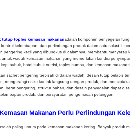
k tutup toples kemasan makanan
adalah komponen penyegelan fungs
ontrol kelembapan, dan perlindungan produk dalam satu solusi. Liner
an pengering kecil yang dibungkus di dalamnya, membantu menyerap
k untuk wadah kemasan makanan yang memerlukan kondisi penyimpanan
 kopi bubuk, botol bubuk nutrisi, toples bumbu, dan kemasan makanan 
sachet pengering terpisah di dalam wadah, desain tutup pelapis ter
n, mengurangi risiko kontak langsung dengan produk, dan mencipta
lan, berat pengering, struktur bahan, dan desain penyegelan dapat dis
as kelembapan produk, dan persyaratan pengemasan pelanggan.
Kemasan Makanan Perlu Perlindungan Ke
asalah paling umum pada kemasan makanan kering. Banyak produk ma