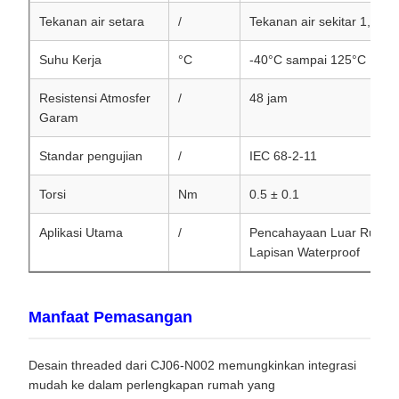
Tekanan air setara
/
Tekanan air sekitar 1,0 m
Suhu Kerja
°C
-40°C sampai 125°C
Resistensi Atmosfer
/
48 jam
Garam
Standar pengujian
/
IEC 68-2-11
Torsi
Nm
0.5 ± 0.1
Aplikasi Utama
/
Pencahayaan Luar Ruang, 
Lapisan Waterproof
Manfaat Pemasangan
Desain threaded dari CJ06-N002 memungkinkan integrasi
mudah ke dalam perlengkapan rumah yang