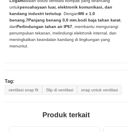
Logam
adalah solusi ventilasi kompak yang dirancang
untuk
pencahayaan luar, elektronik komunikasi, dan
kandang industri tertutup
. Dengan
M6 x 1.0
benang
,
7Panjang benang 0,0 mm
,
bodi baja tahan karat
,
dan
Perlindungan tahan air IP67
, membantu mengurangi
penumpukan tekanan, melindungi elektronik internal, dan
meningkatkan keandalan kandang di lingkungan yang
menuntut.
Tag:
ventilasi snap fit
Slip di ventilasi
snap untuk ventilasi
Produk terkait