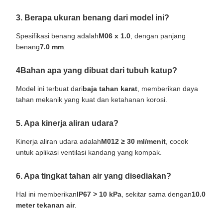
3. Berapa ukuran benang dari model ini?
Spesifikasi benang adalah
M06 x 1.0
, dengan panjang
benang
7.0 mm
.
4Bahan apa yang dibuat dari tubuh katup?
Model ini terbuat dari
baja tahan karat
, memberikan daya
tahan mekanik yang kuat dan ketahanan korosi.
5. Apa kinerja aliran udara?
Kinerja aliran udara adalah
M012 ≥ 30 ml/menit
, cocok
untuk aplikasi ventilasi kandang yang kompak.
6. Apa tingkat tahan air yang disediakan?
Hal ini memberikan
IP67 > 10 kPa
, sekitar sama dengan
10.0
meter tekanan air
.