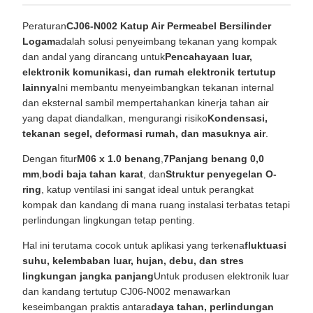
Peraturan
CJ06-N002 Katup Air Permeabel Bersilinder
Logam
adalah solusi penyeimbang tekanan yang kompak
dan andal yang dirancang untuk
Pencahayaan luar,
elektronik komunikasi, dan rumah elektronik tertutup
lainnya
Ini membantu menyeimbangkan tekanan internal
dan eksternal sambil mempertahankan kinerja tahan air
yang dapat diandalkan, mengurangi risiko
Kondensasi,
tekanan segel, deformasi rumah, dan masuknya air
.
Dengan fitur
M06 x 1.0 benang
,
7Panjang benang 0,0
mm
,
bodi baja tahan karat
, dan
Struktur penyegelan O-
ring
, katup ventilasi ini sangat ideal untuk perangkat
kompak dan kandang di mana ruang instalasi terbatas tetapi
perlindungan lingkungan tetap penting.
Hal ini terutama cocok untuk aplikasi yang terkena
fluktuasi
suhu, kelembaban luar, hujan, debu, dan stres
lingkungan jangka panjang
Untuk produsen elektronik luar
dan kandang tertutup CJ06-N002 menawarkan
keseimbangan praktis antara
daya tahan, perlindungan