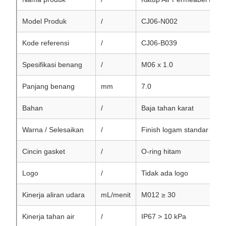
Model Produk
/
CJ06-N002
Kode referensi
/
CJ06-B039
Spesifikasi benang
/
M06 x 1.0
Panjang benang
mm
7.0
Bahan
/
Baja tahan karat
Warna / Selesaikan
/
Finish logam standar
Cincin gasket
/
O-ring hitam
Logo
/
Tidak ada logo
Kinerja aliran udara
mL/menit
M012 ≥ 30
Kinerja tahan air
/
IP67 > 10 kPa