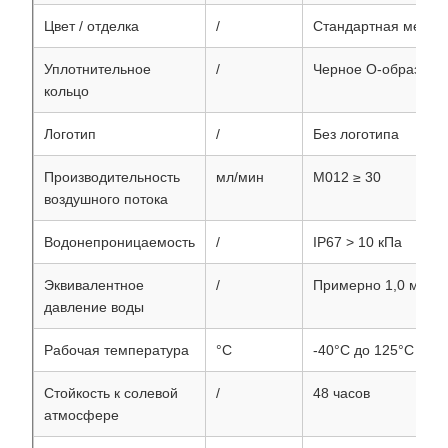
Цвет / отделка
/
Стандартная металл
Уплотнительное
/
Черное O-образное 
кольцо
Логотип
/
Без логотипа
Производительность
мл/мин
M012 ≥ 30
воздушного потока
Водонепроницаемость
/
IP67 > 10 кПа
Эквивалентное
/
Примерно 1,0 м вод
давление воды
Рабочая температура
°C
-40°C до 125°C
Стойкость к солевой
/
48 часов
атмосфере