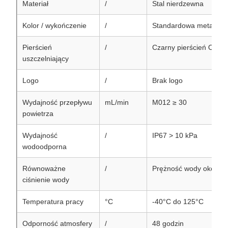
Materiał
/
Stal nierdzewna
Kolor / wykończenie
/
Standardowa metalowa
Pierścień
/
Czarny pierścień O
uszczelniający
Logo
/
Brak logo
Wydajność przepływu
mL/min
M012 ≥ 30
powietrza
Wydajność
/
IP67 > 10 kPa
wodoodporna
Równoważne
/
Prężność wody około 1
ciśnienie wody
Temperatura pracy
°C
-40°C do 125°C
Odporność atmosfery
/
48 godzin