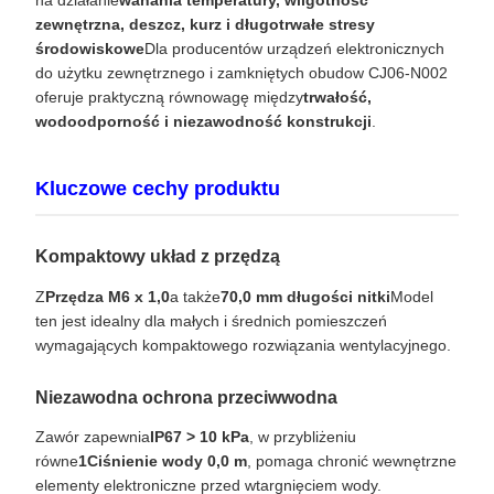
zewnętrzna, deszcz, kurz i długotrwałe stresy
środowiskowe
Dla producentów urządzeń elektronicznych
do użytku zewnętrznego i zamkniętych obudow CJ06-N002
oferuje praktyczną równowagę między
trwałość,
wodoodporność i niezawodność konstrukcji
.
Kluczowe cechy produktu
Kompaktowy układ z przędzą
Z
Przędza M6 x 1,0
a także
70,0 mm długości nitki
Model
ten jest idealny dla małych i średnich pomieszczeń
wymagających kompaktowego rozwiązania wentylacyjnego.
Niezawodna ochrona przeciwwodna
Zawór zapewnia
IP67 > 10 kPa
, w przybliżeniu
równe
1Ciśnienie wody 0,0 m
, pomaga chronić wewnętrzne
elementy elektroniczne przed wtargnięciem wody.