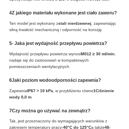
4Z jakiego materiału wykonane jest ciało zaworu?
Ten model jest wykonany z
stali nierdzewnej
, zapewniając
silną trwałość mechaniczną i odporność na korozję.
5- Jaka jest wydajność przepływu powietrza?
Wydajność przepływu powietrza wynosi
M012 ≥ 30 ml/min
,
nadaje się do zastosowań w kompaktowych
pomieszczeniach wentylacyjnych.
6Jaki poziom wodoodporności zapewnia?
Zapewnia
IP67 > 10 kPa
, w przybliżeniu równe
1Ciśnienie
wody 0,0 m
.
7Czy można go używać na zewnątrz?
Tak, jest przeznaczony do wymagających warunków z
zakresem temperatury pracy
-40°C do 125°C
a także
48-