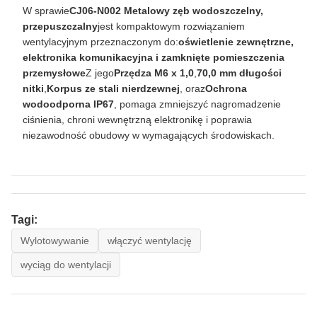
W sprawie
CJ06-N002 Metalowy zęb wodoszczelny,
przepuszczalny
jest kompaktowym rozwiązaniem
wentylacyjnym przeznaczonym do:
oświetlenie zewnętrzne,
elektronika komunikacyjna i zamknięte pomieszczenia
przemysłowe
Z jego
Przędza M6 x 1,0
,
70,0 mm długości
nitki
,
Korpus ze stali nierdzewnej
, oraz
Ochrona
wodoodporna IP67
, pomaga zmniejszyć nagromadzenie
ciśnienia, chroni wewnętrzną elektronikę i poprawia
niezawodność obudowy w wymagających środowiskach.
Tagi:
Wylotowywanie
włączyć wentylację
wyciąg do wentylacji