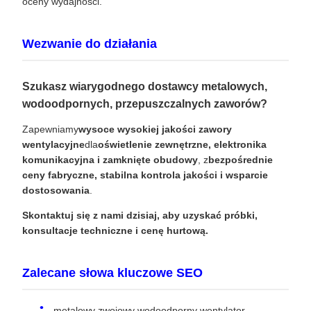
oceny wydajności.
Wezwanie do działania
Szukasz wiarygodnego dostawcy metalowych,
wodoodpornych, przepuszczalnych zaworów?
Zapewniamy
wysoce wysokiej jakości zawory
wentylacyjne
dla
oświetlenie zewnętrzne, elektronika
komunikacyjna i zamknięte obudowy
, z
bezpośrednie
ceny fabryczne, stabilna kontrola jakości i wsparcie
dostosowania
.
Skontaktuj się z nami dzisiaj, aby uzyskać próbki,
konsultacje techniczne i cenę hurtową.
Zalecane słowa kluczowe SEO
metalowy zwojowy wodoodporny wentylator