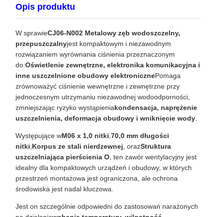
Opis produktu
W sprawie
CJ06-N002 Metalowy zęb wodoszczelny,
przepuszczalny
jest kompaktowym i niezawodnym
rozwiązaniem wyrównania ciśnienia przeznaczonym
do:
Oświetlenie zewnętrzne, elektronika komunikacyjna i
inne uszczelnione obudowy elektroniczne
Pomaga
zrównoważyć ciśnienie wewnętrzne i zewnętrzne przy
jednoczesnym utrzymaniu niezawodnej wodoodporności,
zmniejszając ryzyko wystąpienia
kondensacja, naprężenie
uszczelnienia, deformacja obudowy i wniknięcie wody
.
Występujące w
M06 x 1,0 nitki
,
70,0 mm długości
nitki
,
Korpus ze stali nierdzewnej
, oraz
Struktura
uszczelniająca pierścienia O
, ten zawór wentylacyjny jest
idealny dla kompaktowych urządzeń i obudowy, w których
przestrzeń montażowa jest ograniczona, ale ochrona
środowiska jest nadal kluczowa.
Jest on szczególnie odpowiedni do zastosowań narażonych
na działanie
wahania temperatury, wilgotność