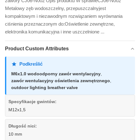
zawory CJ06-N002 Opis produktu W sprawieCJ06-N002
Metalowy zęb wodoszczelny, przepuszczalnyjest
kompaktowym i niezawodnym rozwiązaniem wyrównania
ciśnienia przeznaczonym do:Oświetlenie zewnętrzne,
elektronika komunikacyjna i inne uszczelnione ...
Product Custom Attributes
Podkreślić
M6x1.0 wodoodporny zawór wentylacyjny
,
zawór wentulacyjny oświetlenia zewnętrznego
,
outdoor lighting breather valve
Specyfikacje gwintów:
M12x1,5
Długość nici:
10 mm