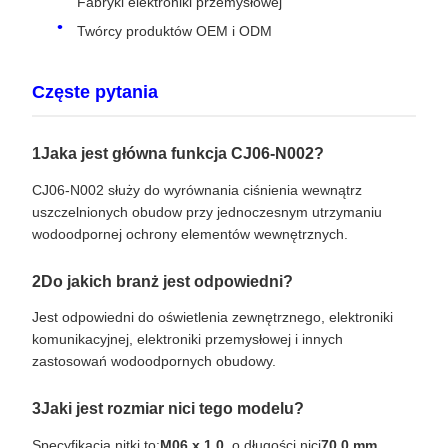
Fabryki elektroniki przemysłowej
Twórcy produktów OEM i ODM
Częste pytania
1Jaka jest główna funkcja CJ06-N002?
CJ06-N002 służy do wyrównania ciśnienia wewnątrz
uszczelnionych obudow przy jednoczesnym utrzymaniu
wodoodpornej ochrony elementów wewnętrznych.
2Do jakich branż jest odpowiedni?
Jest odpowiedni do oświetlenia zewnętrznego, elektroniki
komunikacyjnej, elektroniki przemysłowej i innych
zastosowań wodoodpornych obudowy.
3Jaki jest rozmiar nici tego modelu?
Specyfikacja nitki to:
M06 x 1.0
, o długości nici
70,0 mm
.