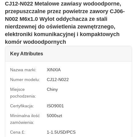
CJ12-N022 Metalowe zawiasy wodoodporne,
przepuszczalne przez powietrze zawory CJ06-
N002 M6x1.0 Wylot oddychacza ze stali
nierdzewnej do oświetlenia zewnętrznego,
elektroniki komunikacyjnej i kompaktowych
komór wodoodpornych
Key Attributes
Nazwa marki:
XINXIA
Numer modelu:
CJ12-N022
Miejsce
Chiny
pochodzenia:
Certyfikacja:
ISO9001
Minimalna ilość
5000szt
zamówienia:
Cena £:
1-1.5USD/PCS