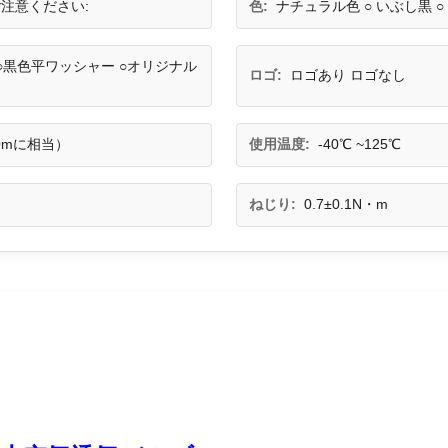
ご注意ください:
色:
ナチュラル色 ○ いぶし黒 
○黒色平ワッシャー ○オリジナル
ロゴ:
ロゴあり ロゴなし
1.0mに相当）
使用温度:
-40℃ ~125℃
ねじり:
0.7±0.1N・m