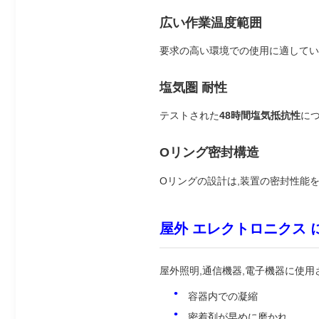
広い作業温度範囲
要求の高い環境での使用に適してい
塩気圏 耐性
テストされた
48時間塩気抵抗性
に
Oリング密封構造
Oリングの設計は,装置の密封性能を
屋外 エレクトロニクス に 
屋外照明,通信機器,電子機器に使用
容器内での凝縮
密着剤が早めに磨かれ