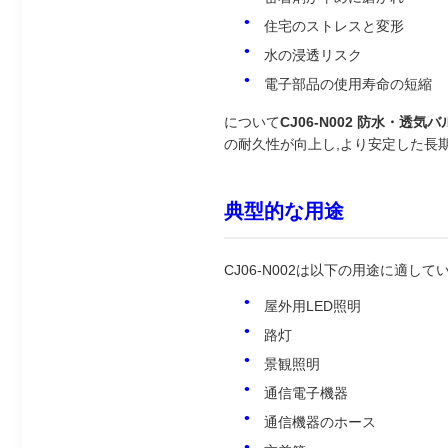
住宅のストレスと変形
水の浸透リスク
電子部品の使用寿命の短縮
について
CJ06-N002 防水・透気バ
の耐久性が向上し,より安定した長
典型的な用途
CJ06-N002は以下の用途に適して
屋外用LED照明
路灯
景観照明
通信電子機器
通信機器のホース