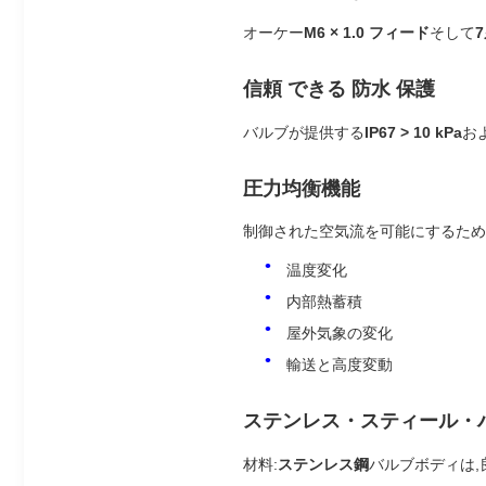
オーケー
M6 × 1.0 フィード
そして
信頼 できる 防水 保護
バルブが提供する
IP67 > 10 kPa
お
圧力均衡機能
制御された空気流を可能にするため
温度変化
内部熱蓄積
屋外気象の変化
輸送と高度変動
ステンレス・スティール・
材料:
ステンレス鋼
バルブボディは,