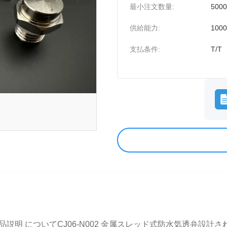
最小注文数量:
500
供給能力:
1000
支払条件:
T/T
 製品説明 についてCJ06-N002 金属スレッド式防水気透弁