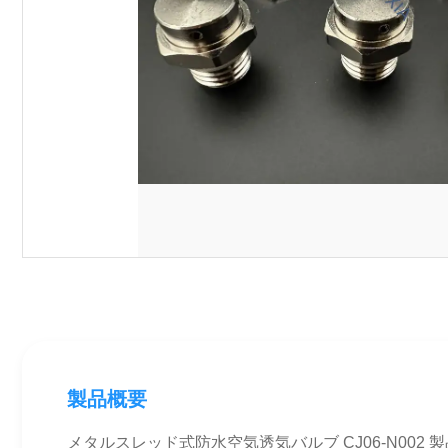
製品概要
メタルスレッド式防水空気透気バルブ CJ06-N002