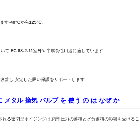
ます
-40°Cから125°C
.
ついて
IEC 68-2-11
室外や半腐食性用途に適しています
改善し,安定した囲い保護をサポートします.
メタル 換気 バルブ を 使う の は なぜ か
される密閉型ホイジングは,内部圧力の蓄積と水分蓄積の影響を受けること