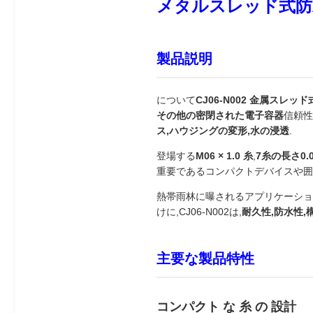
メタルスレッド式防水空
製品説明
について
CJ06-N002 金属スレッ
その他の密閉された電子容器
信頼性
ス,ハウジングの変形,水の浸透
.
登場する
M06 × 1.0 糸
,
7糸の長さ0.
重要であるコンパクトデバイスや囲
熱帯雨林に曝されるアプリケーショ
けに,CJ06-N002は,
耐久性,防水性,
主要な製品特性
コンパクト な 糸 の 設計