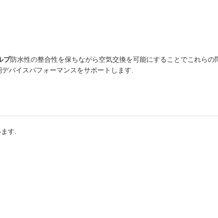
ルブ
防水性の整合性を保ちながら空気交換を可能にすることでこれらの問
期デバイスパフォーマンスをサポートします.
います.