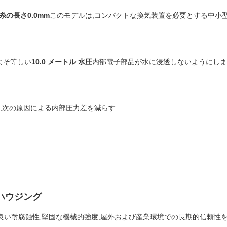
7糸の長さ0.0mm
このモデルは,コンパクトな換気装置を必要とする中小型
よそ等しい
10.0 メートル 水圧
内部電子部品が水に浸透しないようにしま
,次の原因による内部圧力差を減らす.
ハウジング
良い耐腐蝕性,堅固な機械的強度,屋外および産業環境での長期的信頼性を