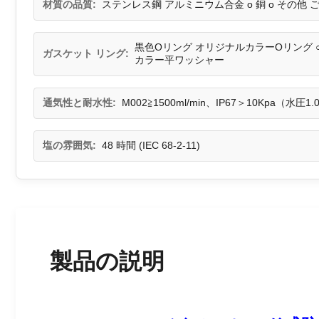
材質の品質:
ステンレス鋼 アルミニウム合金 o 銅 o その他 
黒色Oリング オリジナルカラーOリング 
ガスケット リング:
カラー平ワッシャー
通気性と耐水性:
M002≧1500ml/min、IP67＞10Kpa（水圧
塩の雰囲気:
48 時間 (IEC 68-2-11)
製品の説明