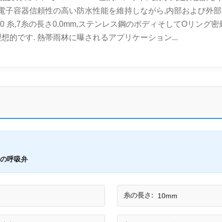
た電子容器信頼性の高い防水性能を維持しながら,内部および外部
 1.0 糸,7糸の長さ0.0mm,ステンレス鋼のボディそしてOリ
的です. 熱帯雨林に曝されるアプリケーション...
の呼吸弁
糸の長さ:
10mm