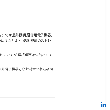
ョンです
屋外照明,通信用電子機器,
に役立ちます.
凝縮,密封のストレ
れているが,環境保護は依然として
屋外電子機器と密封封室の製造者向