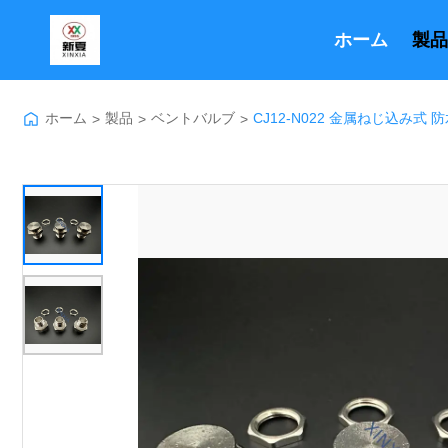
ホーム
製品
ホーム
製品
ベントバルブ
CJ12-N022 金属ねじ込み式
>
>
>