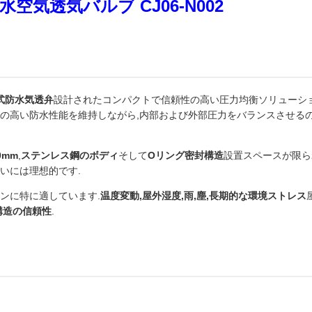
気透気バルブ CJ06-N002
ド式防水気透弁
設計されたコンパクトで信頼性の高い圧力均衡ソリューシ
の高い防水性能を維持しながら,内部および外部圧力をバランスさせるの
0mm
,
ステンレス鋼のボディ
そして
Oリング密封構造
設置スペースが限ら
いには理想的です.
ンに特に適しています.
温度変動,屋外湿度,雨,塵,長期的な環境ストレス
構造の信頼性
.