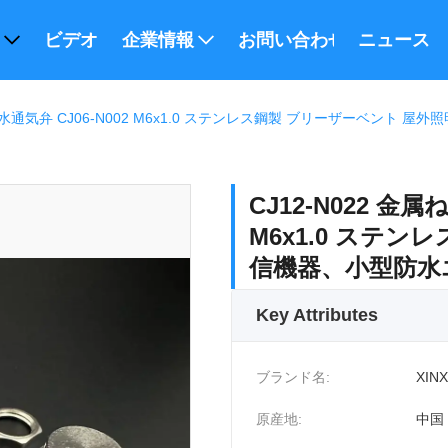
ビデオ
企業情報
お問い合わせ
ニュース
 防水通気弁 CJ06-N002 M6x1.0 ステンレス鋼製 ブリーザーベン
CJ12-N022 金
M6x1.0 ステ
信機器、小型防水
Key Attributes
ブランド名:
XINX
原産地:
中国