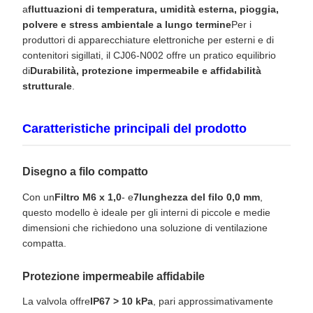
a
fluttuazioni di temperatura, umidità esterna, pioggia,
polvere e stress ambientale a lungo termine
Per i
produttori di apparecchiature elettroniche per esterni e di
contenitori sigillati, il CJ06-N002 offre un pratico equilibrio
di
Durabilità, protezione impermeabile e affidabilità
strutturale
.
Caratteristiche principali del prodotto
Disegno a filo compatto
Con un
Filtro M6 x 1,0
- e
7lunghezza del filo 0,0 mm
,
questo modello è ideale per gli interni di piccole e medie
dimensioni che richiedono una soluzione di ventilazione
compatta.
Protezione impermeabile affidabile
La valvola offre
IP67 > 10 kPa
, pari approssimativamente