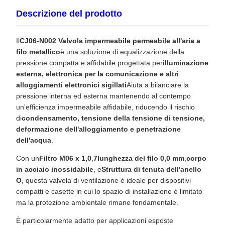
Descrizione del prodotto
Il
CJ06-N002 Valvola impermeabile permeabile all'aria a
filo metallico
è una soluzione di equalizzazione della
pressione compatta e affidabile progettata per
illuminazione
esterna, elettronica per la comunicazione e altri
alloggiamenti elettronici sigillati
Aiuta a bilanciare la
pressione interna ed esterna mantenendo al contempo
un'efficienza impermeabile affidabile, riducendo il rischio
di
condensamento, tensione della tensione di tensione,
deformazione dell'alloggiamento e penetrazione
dell'acqua
.
Con un
Filtro M06 x 1,0
,
7lunghezza del filo 0,0 mm
,
corpo
in acciaio inossidabile
, e
Struttura di tenuta dell'anello
O
, questa valvola di ventilazione è ideale per dispositivi
compatti e casette in cui lo spazio di installazione è limitato
ma la protezione ambientale rimane fondamentale.
È particolarmente adatto per applicazioni esposte