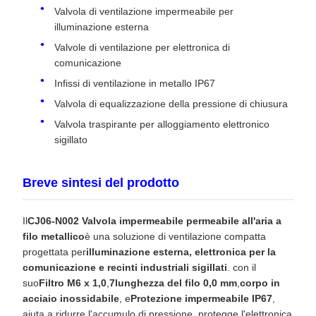
Valvola di ventilazione impermeabile per
illuminazione esterna
Valvole di ventilazione per elettronica di
comunicazione
Infissi di ventilazione in metallo IP67
Valvola di equalizzazione della pressione di chiusura
Valvola traspirante per alloggiamento elettronico
sigillato
Breve sintesi del prodotto
Il
CJ06-N002 Valvola impermeabile permeabile all'aria a
filo metallico
è una soluzione di ventilazione compatta
progettata per
illuminazione esterna, elettronica per la
comunicazione e recinti industriali sigillati
. con il
suo
Filtro M6 x 1,0
,
7lunghezza del filo 0,0 mm
,
corpo in
acciaio inossidabile
, e
Protezione impermeabile IP67
,
aiuta a ridurre l'accumulo di pressione, protegge l'elettronica