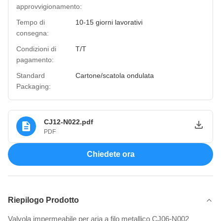
approvvigionamento:
Tempo di
10-15 giorni lavorativi
consegna:
Condizioni di
T/T
pagamento:
Standard
Cartone/scatola ondulata
Packaging:
CJ12-N022.pdf
PDF
Chiedete ora
Riepilogo Prodotto
Valvola impermeabile per aria a filo metallico CJ06-N002