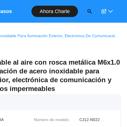
Ahora Charle
asos
Válvula Impermeable Al Aire Con Rosca Metálica M6x1.0 Ventana De Ventilación De Acero Inoxidable Para Iluminación Exterior, Electrónica De Comunicación Y Recintos Compactos Impermeables
ble al aire con rosca metálica M6x1.0
ación de acero inoxidable para
ior, electrónica de comunicación y
tos impermeables
IA
Número de modelo:
CJ12-N022