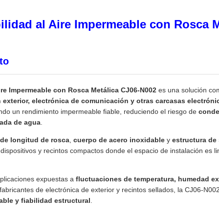
ilidad al Aire Impermeable con Rosca 
to
Aire Impermeable con Rosca Metálica CJ06-N002
es una solución com
 exterior, electrónica de comunicación y otras carcasas electróni
ndo un rendimiento impermeable fiable, reduciendo el riesgo de
conden
rada de agua
.
de longitud de rosca
,
cuerpo de acero inoxidable
y
estructura de 
a dispositivos y recintos compactos donde el espacio de instalación es l
plicaciones expuestas a
fluctuaciones de temperatura, humedad exte
 fabricantes de electrónica de exterior y recintos sellados, la CJ06-N002
ble y fiabilidad estructural
.