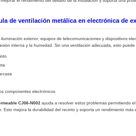
 mejorar el rendimiento del sellado de la instalación y soporta una prote
la de ventilación metálica en electrónica de ex
 iluminación exterior, equipos de telecomunicaciones y dispositivos el
esión interna y la humedad. Sin una ventilación adecuada, esto puede
into
nta
arcasa
 los componentes electrónicos
permeable CJ06-N002
ayuda a resolver estos problemas permitiendo el 
 Esto mejora la durabilidad del recinto y soporta un rendimiento más es