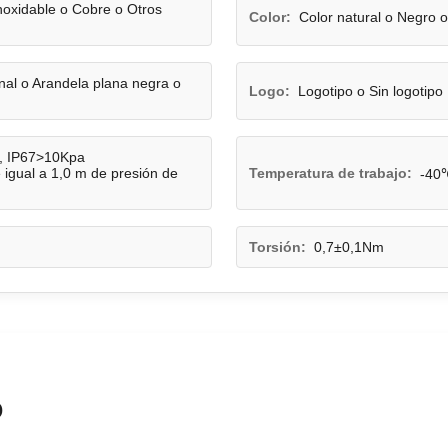
noxidable o Cobre o Otros
Color:
Color natural o Negro 
ginal o Arandela plana negra o
Logo:
Logotipo o Sin logotipo
, IP67>10Kpa
igual a 1,0 m de presión de
Temperatura de trabajo:
-40
Torsión:
0,7±0,1Nm
o