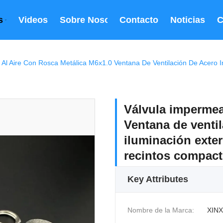
s
Videos
Sobre Nosotros
Contacto
Noticias
C
Válvula impermea
Ventana de ventil
iluminación exter
recintos compac
Key Attributes
Nombre de la Marca:
XINX