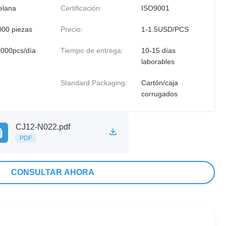
elana
Certificación:
ISO9001
000 piezas
Precio:
1-1.5USD/PCS
000pcs/día
Tiempo de entrega:
10-15 días
laborables
Standard Packaging:
Cartón/caja
corrugados
CJ12-N022.pdf
PDF
CONSULTAR AHORA