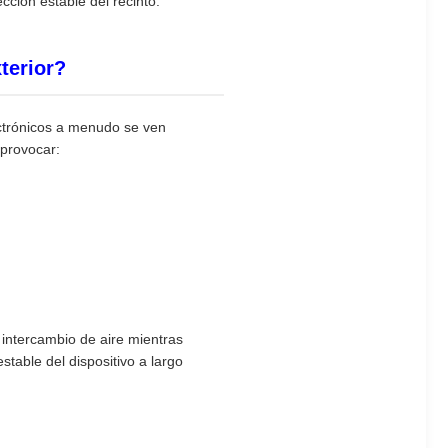
cción estable del recinto.
terior?
ectrónicos a menudo se ven
 provocar:
intercambio de aire mientras
table del dispositivo a largo