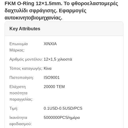
FKM O-Ring 12×1.5mm. Το φθοροελαστομερές
δαχτυλίδι σφράγισης. Εφαρμογές
αυτοκινητοβιομηχανίας.
Key Attributes
Επωνυμία
XINXIA
Μάρκας:
Αριθμός μοντέλου:
12×1,5 χιλιοστά
Τόπος καταγωγής:
Κίνα
Πιστοποίηση:
ISO9001
Ελάχιστη
20000 ΤΕΜ
ποσότητα
παραγγελίας:
Τιμή:
0.1USD-0.5USD/PCS
Ικανότητα
5000000PCS/ημέρα
εφοδιασμού: