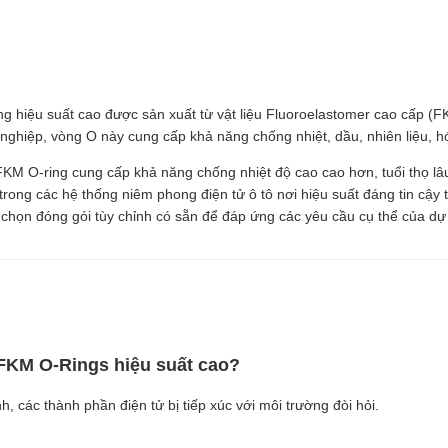
g hiệu suất cao được sản xuất từ vật liệu Fluoroelastomer cao cấp (
g nghiệp, vòng O này cung cấp khả năng chống nhiệt, dầu, nhiên liệu, h
M O-ring cung cấp khả năng chống nhiệt độ cao cao hơn, tuổi thọ lâu h
ng các hệ thống niêm phong điện tử ô tô nơi hiệu suất đáng tin cậy t
chọn đóng gói tùy chỉnh có sẵn để đáp ứng các yêu cầu cụ thể của dự
n FKM O-Rings hiệu suất cao?
h, các thành phần điện tử bị tiếp xúc với môi trường đòi hỏi.