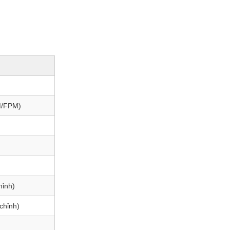
M/FPM)
hỉnh)
chỉnh)