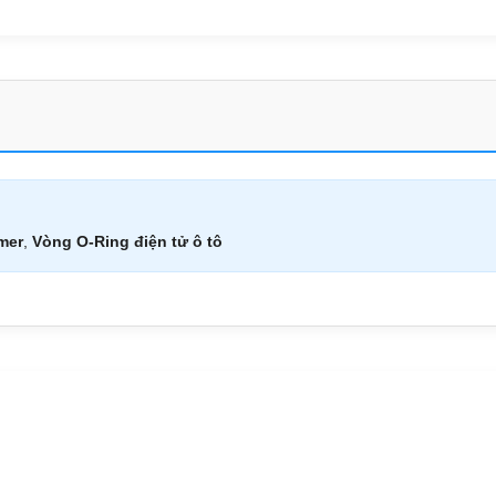
mer
,
Vòng O-Ring điện tử ô tô