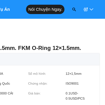
Nói Chuyện Ngay.
Vụ Án
1.5mm. FKM O-Ring 12×1.5mm.
IA
Số mô hình:
12×1,5mm
g Quốc
Chứng nhận:
ISO9001
0000 CÁI
Giá bán:
0.1USD-
0.5USD/PCS