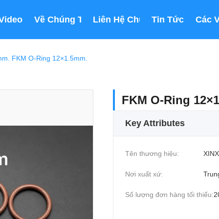
Video
Về Chúng Tôi
Liên Hệ Chúng Tôi
Tin Tức
Các 
mm. FKM O-Ring 12×1.5mm.
FKM O-Ring 12×
Key Attributes
Tên thương hiệu:
XINX
Nơi xuất xứ:
Trun
Số lượng đơn hàng tối thiểu:
2