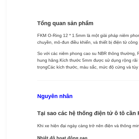
Tổng quan sản phẩm
FKM O-Ring 12 * 1.5mm là một giải pháp niêm phon
chuyền, mô-đun điều khiển, và thiết bị điện tử côn
So với các niêm phong cao su NBR thông thường, FK
hung hăng.Kích thước 5mm được sử dụng rộng rãi tro
trọngCác kích thước, màu sắc, mức độ cứng và tùy 
Nguyên nhân
Tại sao các hệ thống điện tử ô tô cầ
Khi xe hiện đại ngày càng trở nên điện và thông min
Nhiệt độ hoạt động cao