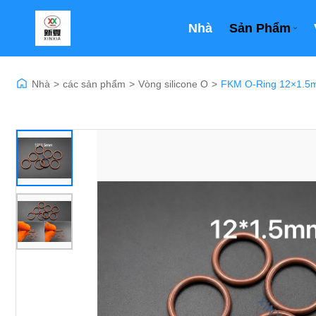
Nhà
Sản Phẩm
Nhà
>
các sản phẩm
>
Vòng silicone O
>
FKM O-Ring 12×1.5