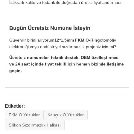
İstikrarlı kalite ve tedarik ile doğrudan üretici fiyatlandırması.
Bugün Ücretsiz Numune İsteyin
Güvenilir birini arıyorum
12*1.5mm FKM O-Ring
otomotiv
elektroniği veya endüstriyel sızdırmazlık projeniz için mi?
Ücretsiz numuneler, teknik destek, OEM özelleştirmesi
ve 24 saat içinde fiyat teklifi için hemen bizimle iletişime
geçin.
Etiketler:
FKM O Yüzükler
Kauçuk O Yüzükler
Silikon Sızdırmazlık Halkası