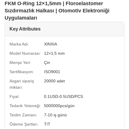
FKM O-Ring 12×1,5mm | Floroelastomer
Sızdırmazlık Halkası | Otomotiv Elektroniği
Uygulamaları
Key Attributes
Marka Adı:
XINXIA
Model Numarası:
12×1,5 mm
Menşe Yeri:
Çin
Sertifikasyon:
ISO9001
Asgari sipariş
20000 adet
miktarı:
Fiyat:
0.1USD-0.5USD/PCS
Tedarik Yeteneği:
5000000pcs/gün
Teslim Zamanı:
7-10 iş günü
Ödeme Şartları:
T/T