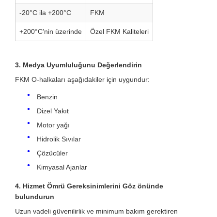
-20°C ila +200°C
FKM
+200°C'nin üzerinde
Özel FKM Kaliteleri
3. Medya Uyumluluğunu Değerlendirin
FKM O-halkaları aşağıdakiler için uygundur:
Benzin
Dizel Yakıt
Motor yağı
Hidrolik Sıvılar
Çözücüler
Kimyasal Ajanlar
4. Hizmet Ömrü Gereksinimlerini Göz önünde
bulundurun
Uzun vadeli güvenilirlik ve minimum bakım gerektiren