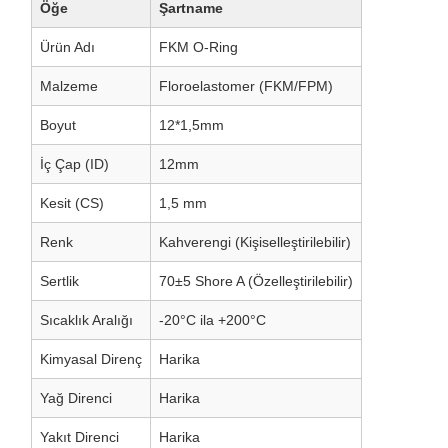
Öğe
Şartname
Ürün Adı
FKM O-Ring
Malzeme
Floroelastomer (FKM/FPM)
Boyut
12*1,5mm
İç Çap (ID)
12mm
Kesit (CS)
1,5 mm
Renk
Kahverengi (Kişiselleştirilebilir)
Sertlik
70±5 Shore A (Özelleştirilebilir)
Sıcaklık Aralığı
-20°C ila +200°C
Kimyasal Direnç
Harika
Yağ Direnci
Harika
Yakıt Direnci
Harika