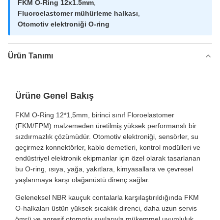
FKM O-Ring 12x1.5mm
,
Fluoroelastomer mühürleme halkası
,
Otomotiv elektroniği O-ring
Ürün Tanımı
Ürüne Genel Bakış
FKM O-Ring 12*1,5mm, birinci sınıf Floroelastomer
(FKM/FPM) malzemeden üretilmiş yüksek performanslı bir
sızdırmazlık çözümüdür. Otomotiv elektroniği, sensörler, su
geçirmez konnektörler, kablo demetleri, kontrol modülleri ve
endüstriyel elektronik ekipmanlar için özel olarak tasarlanan
bu O-ring, ısıya, yağa, yakıtlara, kimyasallara ve çevresel
yaşlanmaya karşı olağanüstü direnç sağlar.
Geleneksel NBR kauçuk contalarla karşılaştırıldığında FKM
O-halkaları üstün yüksek sıcaklık direnci, daha uzun servis
ömrü ve agresif otomotiv sıvılarıyla mükemmel uyumluluk