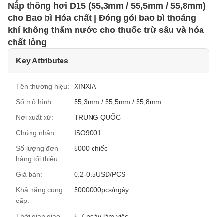
Nắp thông hơi D15 (55,3mm / 55,5mm / 55,8mm)
cho Bao bì Hóa chất | Đóng gói bao bì thoáng
khí không thấm nước cho thuốc trừ sâu và hóa
chất lỏng
Key Attributes
Tên thương hiệu:
XINXIA
Số mô hình:
55,3mm / 55,5mm / 55,8mm
Nơi xuất xứ:
TRUNG QUỐC
Chứng nhận:
ISO9001
Số lượng đơn
5000 chiếc
hàng tối thiểu:
Giá bán:
0.2-0.5USD/PCS
Khả năng cung
5000000pcs/ngày
cấp:
Thời gian giao
5-7 ngày làm việc